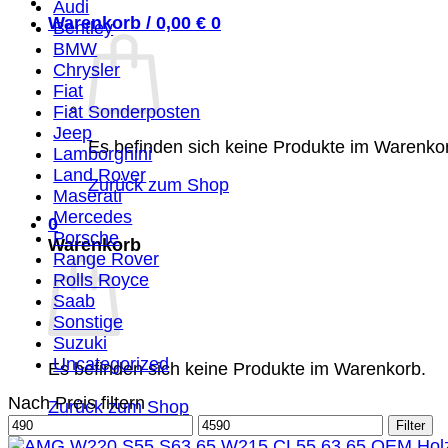
Audi
Warenkorb /
0,00
€
0
Bentley
BMW
Chrysler
Fiat
Fiat Sonderposten
Jeep
Es befinden sich keine Produkte im Warenko
Lamborghini
Land Rover
Zurück zum Shop
Maserati
Mercedes
0
Porsche
Warenkorb
Range Rover
Rolls Royce
Saab
Sonstige
Suzuki
Uncategorized
Es befinden sich keine Produkte im Warenkorb.
Nach Preis filtern
Zurück zum Shop
Min.
Max.
Filter
Preis
Preis