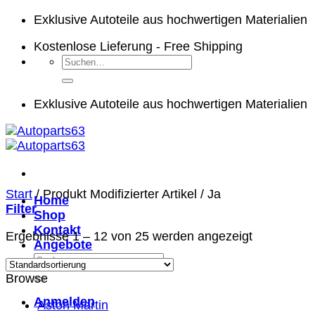
Zum
Exklusive Autoteile aus hochwertigen Materialien
Inhalt
Kostenlose Lieferung - Free Shipping
springen
Suchen
nach:
Exklusive Autoteile aus hochwertigen Materialien
Start
/
Produkt Modifizierter Artikel
/
Ja
Home
Filter
Shop
Kontakt
Ergebnisse 1 – 12 von 25 werden angezeigt
Angebote
Suchen
nach:
Browse
Anmelden
Aston Martin