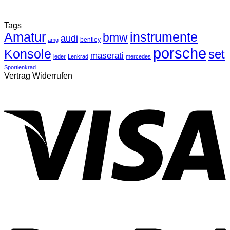
Tags
Amatur
instrumente
bmw
audi
bentley
amg
porsche
Konsole
set
maserati
leder
Lenkrad
mercedes
Sportlenkrad
Vertrag Widerrufen
V
P