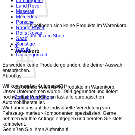
Lamborghini
Land Rover
Maserati
Mercedes
Porsche
Es befinden sich keine Produkte im Warenkorb.
Range Rover
Rolls Royce
Zurück zum Shop
Saab
Sonstige
0
Suzuki
Warenkorb
Uncategorized
Es wurden keine Produkte gefunden, die deiner Auswahl
entsprechen.
About us
Willkommen bei Autoparts63!
Es befinden sich keine Produkte im Warenkorb.
Unser Unternehmen wurde 1984 gegründet und liefert
hochwertige Produkte an fast alle europäischen
Zurück zum Shop
Automobilhersteller.
Wir haben uns auf die individuelle Veredelung von
Fahrzeug-Interieur-Komponenten spezialisiert. Gerne
nehmen wir Ihre Anfrage entgegen und beraten Sie stets
kompetent.
Genießen Sie Ihren Aufenthalt!