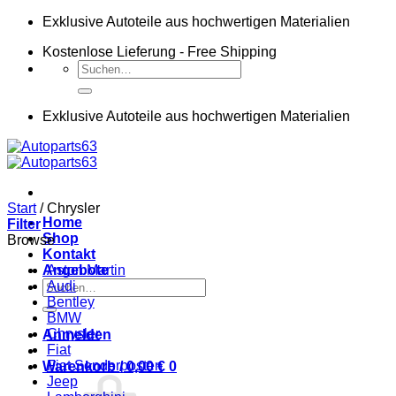
Zum
Exklusive Autoteile aus hochwertigen Materialien
Inhalt
Kostenlose Lieferung - Free Shipping
springen
Suchen
nach:
Exklusive Autoteile aus hochwertigen Materialien
Start
/
Chrysler
Home
Filter
Shop
Browse
Kontakt
Angebote
Aston Martin
Suchen
Audi
nach:
Bentley
BMW
Chrysler
Anmelden
Fiat
Fiat Sonderposten
Warenkorb /
0,00
€
0
Jeep