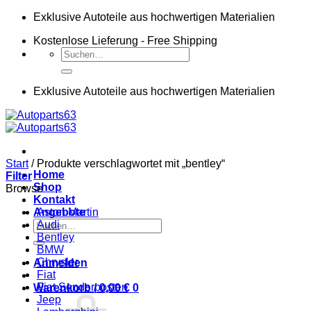
Zum
Exklusive Autoteile aus hochwertigen Materialien
Inhalt
Kostenlose Lieferung - Free Shipping
springen
Suchen
nach:
Exklusive Autoteile aus hochwertigen Materialien
Start
/
Produkte verschlagwortet mit „bentley“
Home
Filter
Shop
Browse
Kontakt
Angebote
Aston Martin
Suchen
Audi
nach:
Bentley
BMW
Chrysler
Anmelden
Fiat
Fiat Sonderposten
Warenkorb /
0,00
€
0
Jeep