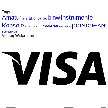
Tags
Amatur
instrumente
bmw
audi
bentley
amg
porsche
Konsole
set
maserati
leder
Lenkrad
mercedes
Sportlenkrad
Vertrag Widerrufen
V
P