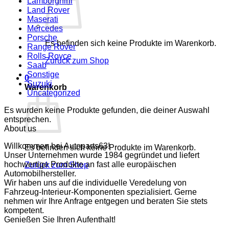
Lamborghini
Land Rover
Maserati
Mercedes
Porsche
Es befinden sich keine Produkte im Warenkorb.
Range Rover
Rolls Royce
Zurück zum Shop
Saab
Sonstige
0
Suzuki
Warenkorb
Uncategorized
Es wurden keine Produkte gefunden, die deiner Auswahl
entsprechen.
About us
Willkommen bei Autoparts63!
Es befinden sich keine Produkte im Warenkorb.
Unser Unternehmen wurde 1984 gegründet und liefert
hochwertige Produkte an fast alle europäischen
Zurück zum Shop
Automobilhersteller.
Wir haben uns auf die individuelle Veredelung von
Fahrzeug-Interieur-Komponenten spezialisiert. Gerne
nehmen wir Ihre Anfrage entgegen und beraten Sie stets
kompetent.
Genießen Sie Ihren Aufenthalt!