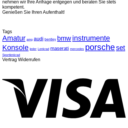
nehmen wir Ihre Anfrage entgegen und beraten Sie stets
kompetent.
Genießen Sie Ihren Aufenthalt!
Tags
Amatur
instrumente
bmw
audi
bentley
amg
porsche
Konsole
set
maserati
leder
Lenkrad
mercedes
Sportlenkrad
Vertrag Widerrufen