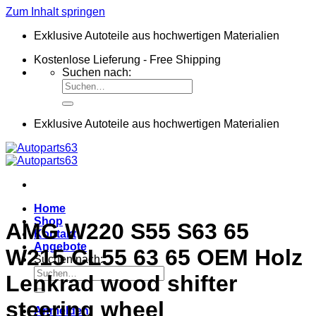
Zum Inhalt springen
Exklusive Autoteile aus hochwertigen Materialien
Kostenlose Lieferung - Free Shipping
Suchen nach:
Exklusive Autoteile aus hochwertigen Materialien
Home
Shop
AMG W220 S55 S63 65
Kontakt
Angebote
W215 CL55 63 65 OEM Holz
Suchen nach:
Lenkrad wood shifter
steering wheel
Anmelden