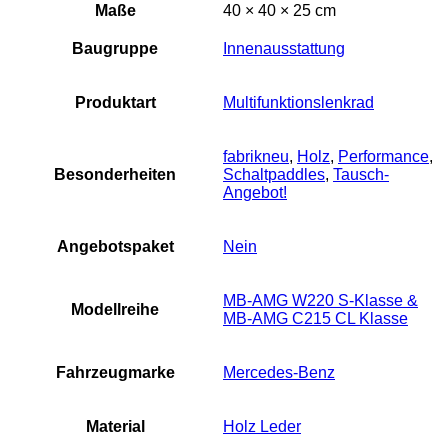
Maße
40 × 40 × 25 cm
Baugruppe
Innenausstattung
Produktart
Multifunktionslenkrad
fabrikneu
,
Holz
,
Performance
,
Besonderheiten
Schaltpaddles
,
Tausch-
Angebot!
Angebotspaket
Nein
MB-AMG W220 S-Klasse &
Modellreihe
MB-AMG C215 CL Klasse
Fahrzeugmarke
Mercedes-Benz
Material
Holz Leder