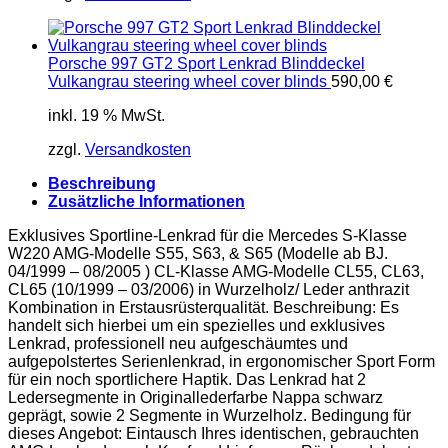
Porsche 997 GT2 Sport Lenkrad Blinddeckel
Vulkangrau steering wheel cover blinds
590,00
€
inkl. 19 % MwSt.
zzgl.
Versandkosten
Beschreibung
Zusätzliche Informationen
Exklusives Sportline-Lenkrad für die Mercedes S-Klasse
W220 AMG-Modelle S55, S63, & S65 (Modelle ab BJ.
04/1999 – 08/2005 ) CL-Klasse AMG-Modelle CL55, CL63,
CL65 (10/1999 – 03/2006) in Wurzelholz/ Leder anthrazit
Kombination in Erstausrüsterqualität. Beschreibung: Es
handelt sich hierbei um ein spezielles und exklusives
Lenkrad, professionell neu aufgeschäumtes und
aufgepolstertes Serienlenkrad, in ergonomischer Sport Form
für ein noch sportlichere Haptik. Das Lenkrad hat 2
Ledersegmente in Originallederfarbe Nappa schwarz
geprägt, sowie 2 Segmente in Wurzelholz. Bedingung für
dieses Angebot: Eintausch Ihres identischen, gebrauchten