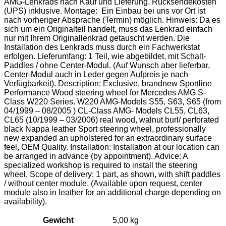
AMG-Lenkrads nach Kauf und Lieferung. Rücksendekosten
(UPS) inklusive. Montage: Ein Einbau bei uns vor Ort ist
nach vorheriger Absprache (Termin) möglich. Hinweis: Da es
sich um ein Originalteil handelt, muss das Lenkrad einfach
nur mit Ihrem Originallenkrad getauscht werden. Die
Installation des Lenkrads muss durch ein Fachwerkstat
erfolgen. Lieferumfang: 1 Teil, wie abgebildet, mit Schalt-
Paddles / ohne Center-Modul. (Auf Wunsch aber lieferbar,
Center-Modul auch in Leder gegen Aufpreis je nach
Verfügbarkeit). Description: Exclusive, brandnew Sportline
Performance Wood steering wheel for Mercedes AMG S-
Class W220 Series. W220 AMG-Models S55, S63, S65 (from
04/1999 – 08/2005 ) CL-Class AMG- Models CL55, CL63,
CL65 (10/1999 – 03/2006) real wood, walnut burl/ perforated
black Nappa leather Sport steering wheel, professionally
new expanded an upholstered for an extraordinary surface
feel, OEM Quality. Installation: Installation at our location can
be arranged in advance (by appointment). Advice: A
specialized workshop is required to install the steering
wheel. Scope of delivery: 1 part, as shown, with shift paddles
/ without center module. (Available upon request, center
module also in leather for an additional charge depending on
availability).
Gewicht
5,00 kg