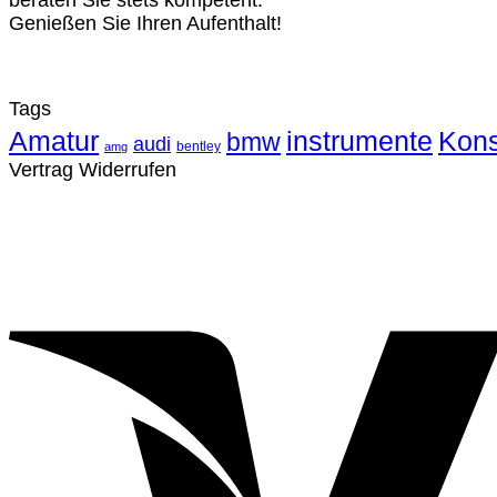
beraten Sie stets kompetent.
Genießen Sie Ihren Aufenthalt!
Tags
Amatur
instrumente
Kons
bmw
audi
bentley
amg
Vertrag Widerrufen