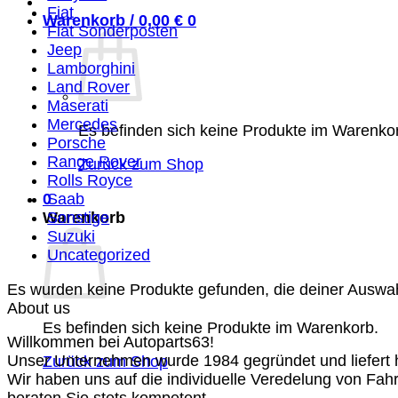
Fiat
Warenkorb /
0,00
€
0
Fiat Sonderposten
Jeep
Lamborghini
Land Rover
Maserati
Mercedes
Es befinden sich keine Produkte im Warenko
Porsche
Range Rover
Zurück zum Shop
Rolls Royce
0
Saab
Warenkorb
Sonstige
Suzuki
Uncategorized
Es wurden keine Produkte gefunden, die deiner Auswa
About us
Es befinden sich keine Produkte im Warenkorb.
Willkommen bei Autoparts63!
Unser Unternehmen wurde 1984 gegründet und liefert ho
Zurück zum Shop
Wir haben uns auf die individuelle Veredelung von Fah