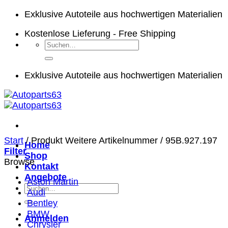
Zum
Exklusive Autoteile aus hochwertigen Materialien
Inhalt
Kostenlose Lieferung - Free Shipping
springen
Suchen
nach:
Exklusive Autoteile aus hochwertigen Materialien
Start
/
Produkt Weitere Artikelnummer
/
95B.927.197
Home
Filter
Shop
Browse
Kontakt
Angebote
Aston Martin
Suchen
Audi
nach:
Bentley
BMW
Anmelden
Chrysler