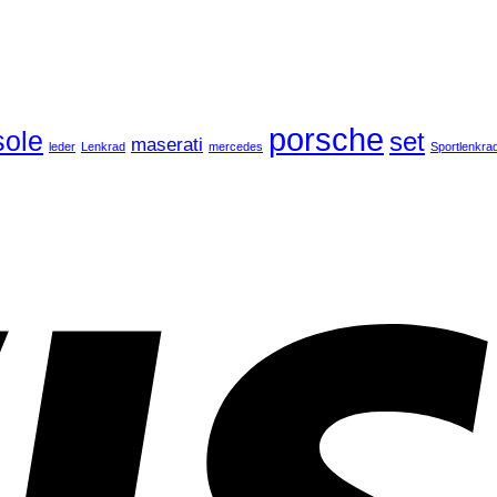
porsche
ole
set
maserati
leder
Lenkrad
mercedes
Sportlenkra