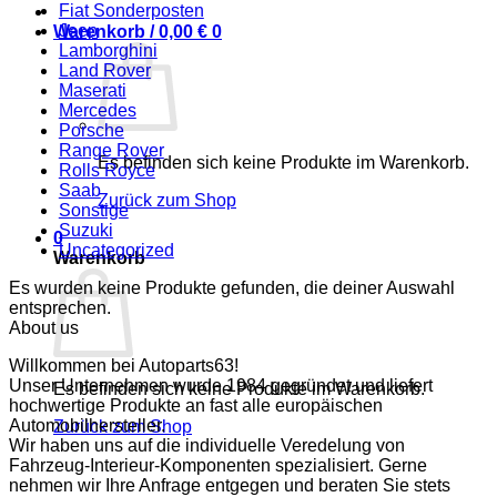
Fiat Sonderposten
Jeep
Warenkorb /
0,00
€
0
Lamborghini
Land Rover
Maserati
Mercedes
Porsche
Range Rover
Es befinden sich keine Produkte im Warenkorb.
Rolls Royce
Saab
Zurück zum Shop
Sonstige
Suzuki
0
Uncategorized
Warenkorb
Es wurden keine Produkte gefunden, die deiner Auswahl
entsprechen.
About us
Willkommen bei Autoparts63!
Unser Unternehmen wurde 1984 gegründet und liefert
Es befinden sich keine Produkte im Warenkorb.
hochwertige Produkte an fast alle europäischen
Automobilhersteller.
Zurück zum Shop
Wir haben uns auf die individuelle Veredelung von
Fahrzeug-Interieur-Komponenten spezialisiert. Gerne
nehmen wir Ihre Anfrage entgegen und beraten Sie stets