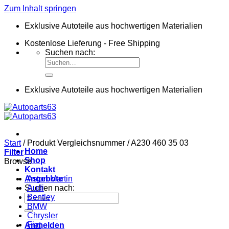
Zum Inhalt springen
Exklusive Autoteile aus hochwertigen Materialien
Kostenlose Lieferung - Free Shipping
Suchen nach:
Exklusive Autoteile aus hochwertigen Materialien
Start
/
Produkt Vergleichsnummer
/
A230 460 35 03
Home
Filter
Shop
Browse
Kontakt
Angebote
Aston Martin
Suchen nach:
Audi
Bentley
BMW
Chrysler
Fiat
Anmelden