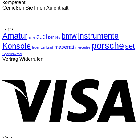
kompetent.
Genießen Sie Ihren Aufenthalt!
Tags
Amatur
instrumente
bmw
audi
bentley
amg
porsche
Konsole
set
maserati
leder
Lenkrad
mercedes
Sportlenkrad
Vertrag Widerrufen
Visa