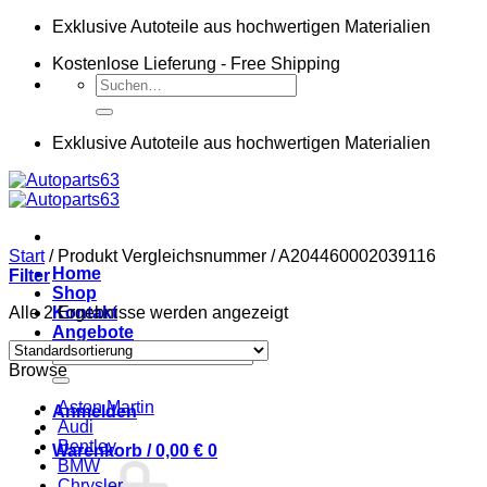
Zum
Exklusive Autoteile aus hochwertigen Materialien
Inhalt
Kostenlose Lieferung - Free Shipping
springen
Suchen
nach:
Exklusive Autoteile aus hochwertigen Materialien
Start
/
Produkt Vergleichsnummer
/
A204460002039116
Home
Filter
Shop
Alle 2 Ergebnisse werden angezeigt
Kontakt
Angebote
Suchen
Browse
nach:
Aston Martin
Anmelden
Audi
Bentley
Warenkorb /
0,00
€
0
BMW
Chrysler