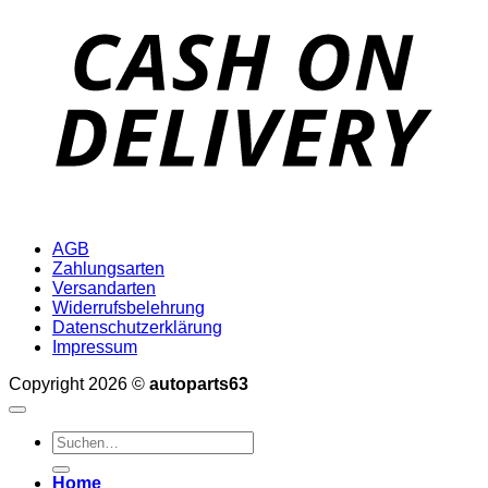
D
AGB
Zahlungsarten
Versandarten
Widerrufsbelehrung
Datenschutzerklärung
Impressum
Copyright 2026 ©
autoparts63
Suchen
nach:
Home