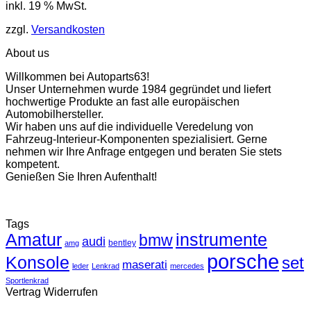
inkl. 19 % MwSt.
zzgl.
Versandkosten
About us
Willkommen bei Autoparts63!
Unser Unternehmen wurde 1984 gegründet und liefert
hochwertige Produkte an fast alle europäischen
Automobilhersteller.
Wir haben uns auf die individuelle Veredelung von
Fahrzeug-Interieur-Komponenten spezialisiert. Gerne
nehmen wir Ihre Anfrage entgegen und beraten Sie stets
kompetent.
Genießen Sie Ihren Aufenthalt!
Tags
Amatur
instrumente
bmw
audi
bentley
amg
porsche
Konsole
set
maserati
leder
Lenkrad
mercedes
Sportlenkrad
Vertrag Widerrufen