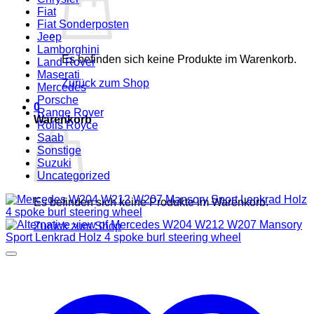
Fiat
Fiat Sonderposten
Jeep
Lamborghini
Es befinden sich keine Produkte im Warenkorb.
Land Rover
Maserati
Zurück zum Shop
Mercedes
Porsche
0
Range Rover
Warenkorb
Rolls Royce
Saab
Sonstige
Suzuki
Uncategorized
Es befinden sich keine Produkte im Warenkorb.
Zurück zum Shop