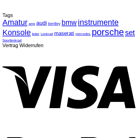
Tags
Amatur
instrumente
bmw
audi
bentley
amg
porsche
Konsole
set
maserati
leder
Lenkrad
mercedes
Sportlenkrad
Vertrag Widerrufen
V
P