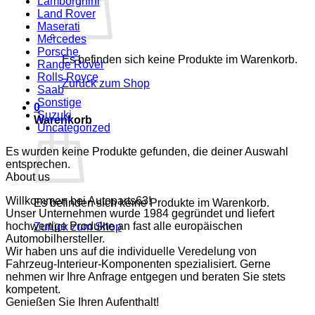
Lamborghini
Land Rover
Maserati
Mercedes
Porsche
Es befinden sich keine Produkte im Warenkorb.
Range Rover
Rolls Royce
Zurück zum Shop
Saab
Sonstige
0
Suzuki
Warenkorb
Uncategorized
Es wurden keine Produkte gefunden, die deiner Auswahl
entsprechen.
About us
Willkommen bei Autoparts63!
Es befinden sich keine Produkte im Warenkorb.
Unser Unternehmen wurde 1984 gegründet und liefert
hochwertige Produkte an fast alle europäischen
Zurück zum Shop
Automobilhersteller.
Wir haben uns auf die individuelle Veredelung von
Fahrzeug-Interieur-Komponenten spezialisiert. Gerne
nehmen wir Ihre Anfrage entgegen und beraten Sie stets
kompetent.
Genießen Sie Ihren Aufenthalt!