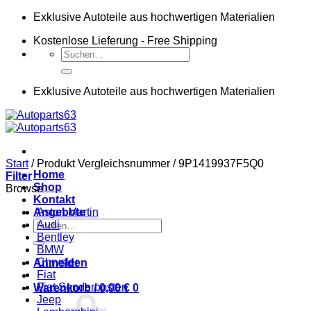
Zum
Exklusive Autoteile aus hochwertigen Materialien
Inhalt
Kostenlose Lieferung - Free Shipping
springen
Suchen
nach:
Exklusive Autoteile aus hochwertigen Materialien
Start
/
Produkt Vergleichsnummer
/
9P1419937F5Q0
Home
Filter
Shop
Browse
Kontakt
Angebote
Aston Martin
Suchen
Audi
nach:
Bentley
BMW
Chrysler
Anmelden
Fiat
Fiat Sonderposten
Warenkorb /
0,00
€
0
Jeep