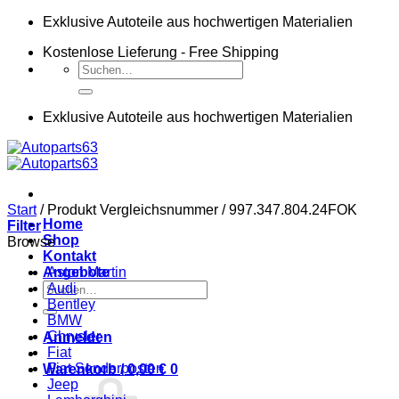
Zum
Exklusive Autoteile aus hochwertigen Materialien
Inhalt
Kostenlose Lieferung - Free Shipping
springen
Suchen
nach:
Exklusive Autoteile aus hochwertigen Materialien
Start
/
Produkt Vergleichsnummer
/
997.347.804.24FOK
Home
Filter
Shop
Browse
Kontakt
Angebote
Aston Martin
Suchen
Audi
nach:
Bentley
BMW
Chrysler
Anmelden
Fiat
Fiat Sonderposten
Warenkorb /
0,00
€
0
Jeep