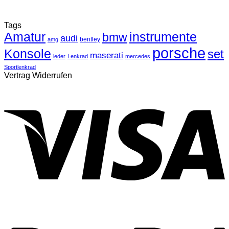
Tags
Amatur
instrumente
bmw
audi
bentley
amg
porsche
Konsole
set
maserati
leder
Lenkrad
mercedes
Sportlenkrad
Vertrag Widerrufen
V
P