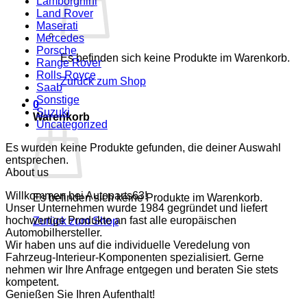
Lamborghini
Land Rover
Maserati
Mercedes
Porsche
Es befinden sich keine Produkte im Warenkorb.
Range Rover
Rolls Royce
Zurück zum Shop
Saab
Sonstige
0
Suzuki
Warenkorb
Uncategorized
Es wurden keine Produkte gefunden, die deiner Auswahl
entsprechen.
About us
Willkommen bei Autoparts63!
Es befinden sich keine Produkte im Warenkorb.
Unser Unternehmen wurde 1984 gegründet und liefert
hochwertige Produkte an fast alle europäischen
Zurück zum Shop
Automobilhersteller.
Wir haben uns auf die individuelle Veredelung von
Fahrzeug-Interieur-Komponenten spezialisiert. Gerne
nehmen wir Ihre Anfrage entgegen und beraten Sie stets
kompetent.
Genießen Sie Ihren Aufenthalt!