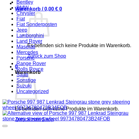
Bentley
BMW
Warenkorb /
0,00
€
0
Chrysler
Fiat
Fiat Sonderposten
Jeep
Lamborghini
Land Rover
Es befinden sich keine Produkte im Warenkorb.
Maserati
Mercedes
Zurück zum Shop
Porsche
Range Rover
0
Rolls Royce
Warenkorb
Saab
Sonstige
Suzuki
Uncategorized
Es befinden sich keine Produkte im Warenkorb.
Zurück zum Shop