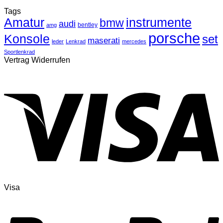
Tags
Amatur
instrumente
bmw
audi
bentley
amg
porsche
Konsole
set
maserati
leder
Lenkrad
mercedes
Sportlenkrad
Vertrag Widerrufen
Visa