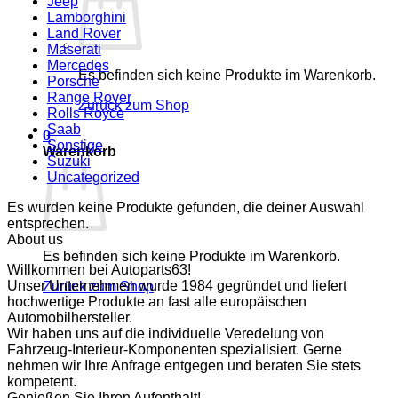
Jeep
Lamborghini
Land Rover
Maserati
Mercedes
Es befinden sich keine Produkte im Warenkorb.
Porsche
Range Rover
Zurück zum Shop
Rolls Royce
Saab
0
Sonstige
Warenkorb
Suzuki
Uncategorized
Es wurden keine Produkte gefunden, die deiner Auswahl
entsprechen.
About us
Es befinden sich keine Produkte im Warenkorb.
Willkommen bei Autoparts63!
Unser Unternehmen wurde 1984 gegründet und liefert
Zurück zum Shop
hochwertige Produkte an fast alle europäischen
Automobilhersteller.
Wir haben uns auf die individuelle Veredelung von
Fahrzeug-Interieur-Komponenten spezialisiert. Gerne
nehmen wir Ihre Anfrage entgegen und beraten Sie stets
kompetent.
Genießen Sie Ihren Aufenthalt!