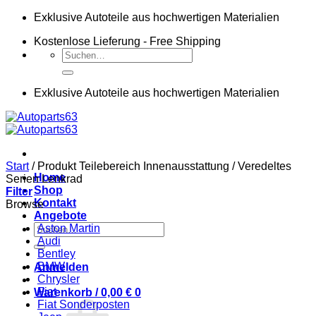
Zum
Exklusive Autoteile aus hochwertigen Materialien
Inhalt
Kostenlose Lieferung - Free Shipping
springen
Suchen
nach:
Exklusive Autoteile aus hochwertigen Materialien
Start
/
Produkt Teilebereich Innenausstattung
/
Veredeltes
Home
Serien Lenkrad
Shop
Filter
Kontakt
Browse
Angebote
Suchen
Aston Martin
nach:
Audi
Bentley
BMW
Anmelden
Chrysler
Fiat
Warenkorb /
0,00
€
0
Fiat Sonderposten