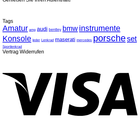
Tags
Amatur
instrumente
bmw
audi
bentley
amg
porsche
Konsole
set
maserati
leder
Lenkrad
mercedes
Sportlenkrad
Vertrag Widerrufen
V
P