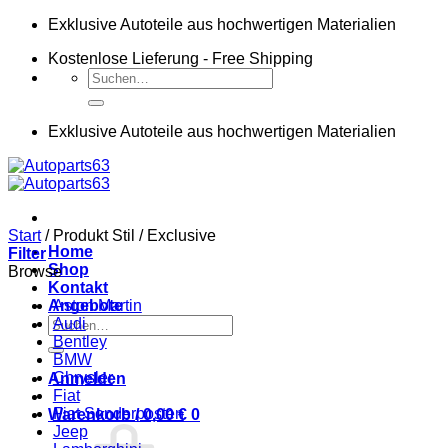
Zum
Exklusive Autoteile aus hochwertigen Materialien
Inhalt
Kostenlose Lieferung - Free Shipping
springen
Suchen
nach:
Exklusive Autoteile aus hochwertigen Materialien
Start
/
Produkt Stil
/
Exclusive
Home
Filter
Shop
Browse
Kontakt
Angebote
Aston Martin
Suchen
Audi
nach:
Bentley
BMW
Chrysler
Anmelden
Fiat
Fiat Sonderposten
Warenkorb /
0,00
€
0
Jeep