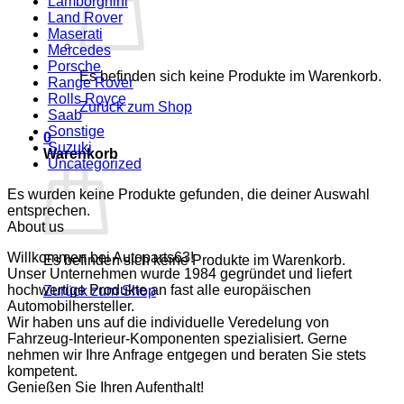
Lamborghini
Land Rover
Maserati
Mercedes
Porsche
Es befinden sich keine Produkte im Warenkorb.
Range Rover
Rolls Royce
Zurück zum Shop
Saab
Sonstige
0
Suzuki
Warenkorb
Uncategorized
Es wurden keine Produkte gefunden, die deiner Auswahl
entsprechen.
About us
Willkommen bei Autoparts63!
Es befinden sich keine Produkte im Warenkorb.
Unser Unternehmen wurde 1984 gegründet und liefert
hochwertige Produkte an fast alle europäischen
Zurück zum Shop
Automobilhersteller.
Wir haben uns auf die individuelle Veredelung von
Fahrzeug-Interieur-Komponenten spezialisiert. Gerne
nehmen wir Ihre Anfrage entgegen und beraten Sie stets
kompetent.
Genießen Sie Ihren Aufenthalt!