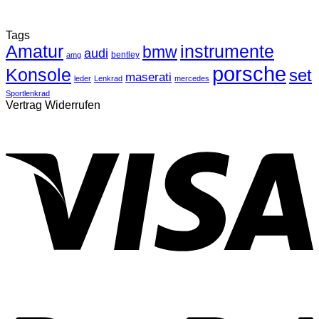
Tags
Amatur
instrumente
bmw
audi
bentley
amg
porsche
Konsole
set
maserati
leder
Lenkrad
mercedes
Sportlenkrad
Vertrag Widerrufen
V
P