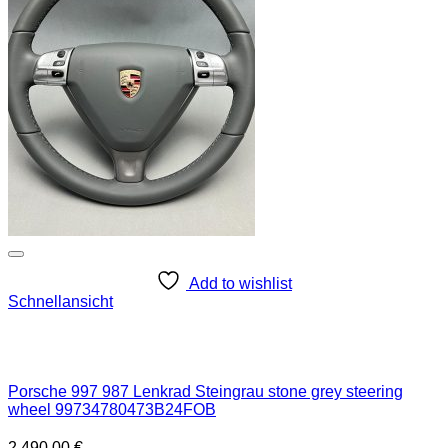
Add to wishlist
Schnellansicht
Porsche 997 987 Lenkrad Steingrau stone grey steering
wheel 99734780473B24FOB
2.490,00
€