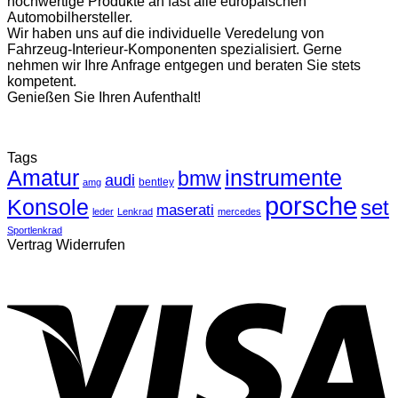
hochwertige Produkte an fast alle europäischen
Automobilhersteller.
Wir haben uns auf die individuelle Veredelung von
Fahrzeug-Interieur-Komponenten spezialisiert. Gerne
nehmen wir Ihre Anfrage entgegen und beraten Sie stets
kompetent.
Genießen Sie Ihren Aufenthalt!
Tags
Amatur
instrumente
bmw
audi
bentley
amg
porsche
Konsole
set
maserati
leder
Lenkrad
mercedes
Sportlenkrad
Vertrag Widerrufen
V