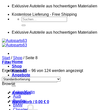
Zum
Exklusive Autoteile aus hochwertigen Materialien
Inhalt
Kostenlose Lieferung - Free Shipping
springen
Suchen
nach:
Exklusive Autoteile aus hochwertigen Materialien
Start
/
Shop
/
Seite 8
Home
Filter
Shop
Ergebnisse 85 – 96 von 124 werden angezeigt
Kontakt
Angebote
Suchen
Browse
nach:
Aston Martin
Anmelden
Audi
Bentley
Warenkorb /
0,00
€
0
BMW
Chrysler