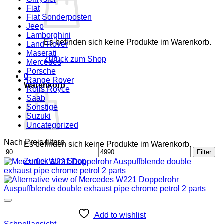
Fiat
Fiat Sonderposten
Jeep
Lamborghini
Es befinden sich keine Produkte im Warenkorb.
Land Rover
Maserati
Zurück zum Shop
Mercedes
Porsche
0
Range Rover
Warenkorb
Rolls Royce
Saab
Sonstige
Suzuki
Uncategorized
Nach Preis filtern
Es befinden sich keine Produkte im Warenkorb.
Min.
Max.
Filter
Preis
Preis
Zurück zum Shop
Add to wishlist