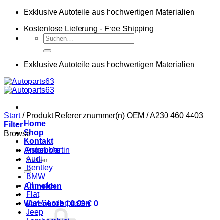
Zum
Exklusive Autoteile aus hochwertigen Materialien
Inhalt
Kostenlose Lieferung - Free Shipping
springen
Suchen
nach:
Exklusive Autoteile aus hochwertigen Materialien
Start
/
Produkt Referenznummer(n) OEM
/
A230 460 4403
Home
Filter
Shop
Browse
Kontakt
Angebote
Aston Martin
Suchen
Audi
nach:
Bentley
BMW
Chrysler
Anmelden
Fiat
Fiat Sonderposten
Warenkorb /
0,00
€
0
Jeep