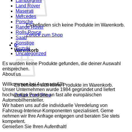
Lamborghini
Land Rover
Maserati
Mercedes
Porsche
Es befinden sich keine Produkte im Warenkorb.
Range Rover
Rolls Royce
Zurück zum Shop
Saab
Sonstige
0
Suzuki
Warenkorb
Uncategorized
Es wurden keine Produkte gefunden, die deiner Auswahl
entsprechen.
About us
Willkommen bei Autoparts63!
Es befinden sich keine Produkte im Warenkorb.
Unser Unternehmen wurde 1984 gegründet und liefert
hochwertige Produkte an fast alle europäischen
Zurück zum Shop
Automobilhersteller.
Wir haben uns auf die individuelle Veredelung von
Fahrzeug-Interieur-Komponenten spezialisiert. Gerne
nehmen wir Ihre Anfrage entgegen und beraten Sie stets
kompetent.
Genießen Sie Ihren Aufenthalt!