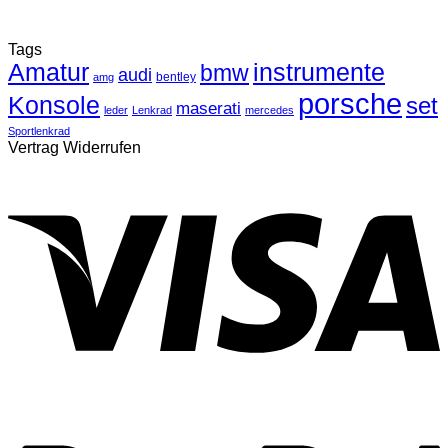
Tags
Amatur
instrumente
bmw
audi
bentley
amg
porsche
Konsole
set
maserati
leder
Lenkrad
mercedes
Sportlenkrad
Vertrag Widerrufen
V
P