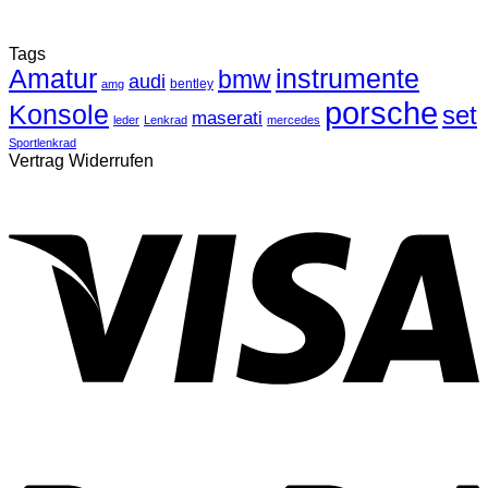
Tags
Amatur
instrumente
bmw
audi
bentley
amg
porsche
Konsole
set
maserati
leder
Lenkrad
mercedes
Sportlenkrad
Vertrag Widerrufen
V
P