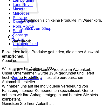
Lamborghini
Land Rover
Maserati
Mercedes
Porsche
Es befinden sich keine Produkte im Warenkorb.
Range Rover
Rolls Royce
Zurück zum Shop
Saab
Sonstige
0
Suzuki
Warenkorb
Uncategorized
Es wurden keine Produkte gefunden, die deiner Auswahl
entsprechen.
About us
Willkommen bei Autoparts63!
Es befinden sich keine Produkte im Warenkorb.
Unser Unternehmen wurde 1984 gegründet und liefert
hochwertige Produkte an fast alle europäischen
Zurück zum Shop
Automobilhersteller.
Wir haben uns auf die individuelle Veredelung von
Fahrzeug-Interieur-Komponenten spezialisiert. Gerne
nehmen wir Ihre Anfrage entgegen und beraten Sie stets
kompetent.
Genießen Sie Ihren Aufenthalt!