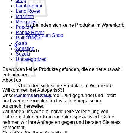
Jeep
Lamborghini
Land Rover
Maserati
Mercedes
Es befinden sich keine Produkte im Warenkorb.
Porsche
Range Rover
Zurück zum Shop
Rolls Royce
Saab
0
Sonstige
Warenkorb
Suzuki
Uncategorized
Es wurden keine Produkte gefunden, die deiner Auswahl
entsprechen.
About us
Es befinden sich keine Produkte im Warenkorb.
Willkommen bei Autoparts63!
Unser Unternehmen wurde 1984 gegründet und liefert
Zurück zum Shop
hochwertige Produkte an fast alle europäischen
Automobilhersteller.
Wir haben uns auf die individuelle Veredelung von
Fahrzeug-Interieur-Komponenten spezialisiert. Gerne
nehmen wir Ihre Anfrage entgegen und beraten Sie stets
kompetent.
Genießen Sie Ihren Aufenthalt!