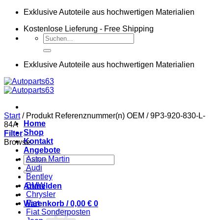
Zum
Exklusive Autoteile aus hochwertigen Materialien
Inhalt
Kostenlose Lieferung - Free Shipping
springen
Suchen
nach:
Exklusive Autoteile aus hochwertigen Materialien
Start
/
Produkt Referenznummer(n) OEM
/
9P3-920-830-L-
Home
84A
Shop
Filter
Kontakt
Browse
Angebote
Suchen
Aston Martin
nach:
Audi
Bentley
BMW
Anmelden
Chrysler
Fiat
Warenkorb /
0,00
€
0
Fiat Sonderposten