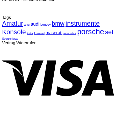
Tags
Amatur
instrumente
bmw
audi
bentley
amg
porsche
Konsole
set
maserati
leder
Lenkrad
mercedes
Sportlenkrad
Vertrag Widerrufen
V
P