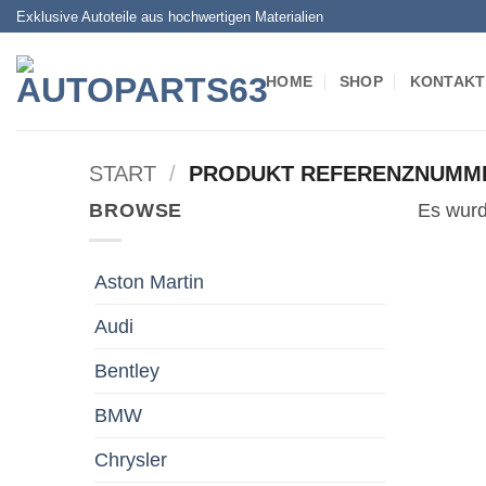
Zum
Exklusive Autoteile aus hochwertigen Materialien
Inhalt
springen
HOME
SHOP
KONTAKT
START
/
PRODUKT REFERENZNUMM
BROWSE
Es wurd
Aston Martin
Audi
Bentley
BMW
Chrysler