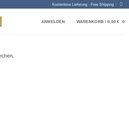
Kostenlose Lieferung - Free Shipping
ANMELDEN
WARENKORB /
0,00
€
0
echen.