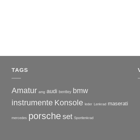
TAGS
Amatur
bmw
audi
bentley
amg
instrumente
Konsole
maserati
leder
Lenkrad
porsche
set
mercedes
Sportlenkrad