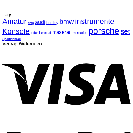
Tags
Amatur
instrumente
bmw
audi
bentley
amg
porsche
Konsole
set
maserati
leder
Lenkrad
mercedes
Sportlenkrad
Vertrag Widerrufen
V
P