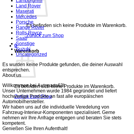
Lamborghini
Land Rover
Maserati
Mercedes
Porsche
Es befinden sich keine Produkte im Warenkorb.
Range Rover
Rolls Royce
Zurück zum Shop
Saab
Sonstige
0
Suzuki
Warenkorb
Uncategorized
Es wurden keine Produkte gefunden, die deiner Auswahl
entsprechen.
About us
Willkommen bei Autoparts63!
Es befinden sich keine Produkte im Warenkorb.
Unser Unternehmen wurde 1984 gegründet und liefert
hochwertige Produkte an fast alle europäischen
Zurück zum Shop
Automobilhersteller.
Wir haben uns auf die individuelle Veredelung von
Fahrzeug-Interieur-Komponenten spezialisiert. Gerne
nehmen wir Ihre Anfrage entgegen und beraten Sie stets
kompetent.
Genießen Sie Ihren Aufenthalt!