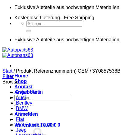
Zum
Exklusive Autoteile aus hochwertigen Materialien
Inhalt
Kostenlose Lieferung - Free Shipping
springen
Suchen
nach:
Exklusive Autoteile aus hochwertigen Materialien
Start
/
Produkt Referenznummer(n) OEM
/
3Y0857538B
Home
Filter
Shop
Browse
Kontakt
Angebote
Aston Martin
Suchen
Audi
nach:
Bentley
BMW
Chrysler
Anmelden
Fiat
Fiat Sonderposten
Warenkorb /
0,00
€
0
Jeep