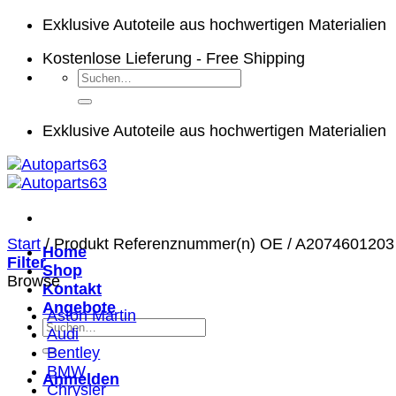
Zum
Exklusive Autoteile aus hochwertigen Materialien
Inhalt
Kostenlose Lieferung - Free Shipping
springen
Suchen
nach:
Exklusive Autoteile aus hochwertigen Materialien
Start
/
Produkt Referenznummer(n) OE
/
A2074601203 
Home
Filter
Shop
Browse
Kontakt
Angebote
Aston Martin
Suchen
Audi
nach:
Bentley
BMW
Anmelden
Chrysler