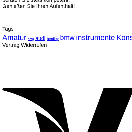
beraten Sie stets kompetent.
Genießen Sie Ihren Aufenthalt!
Tags
Amatur
instrumente
Kons
bmw
audi
bentley
amg
Vertrag Widerrufen