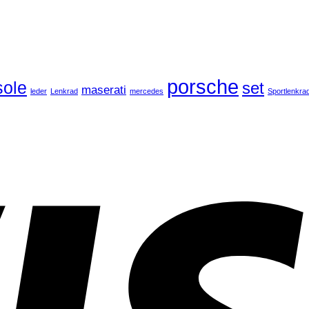
porsche
ole
set
maserati
leder
Lenkrad
mercedes
Sportlenkra