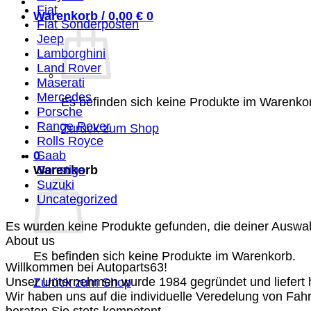
Fiat
Warenkorb /
0,00
€
0
Fiat Sonderposten
Jeep
Lamborghini
Land Rover
Maserati
Mercedes
Es befinden sich keine Produkte im Warenko
Porsche
Range Rover
Zurück zum Shop
Rolls Royce
0
Saab
Warenkorb
Sonstige
Suzuki
Uncategorized
Es wurden keine Produkte gefunden, die deiner Auswa
About us
Es befinden sich keine Produkte im Warenkorb.
Willkommen bei Autoparts63!
Unser Unternehmen wurde 1984 gegründet und liefert ho
Zurück zum Shop
Wir haben uns auf die individuelle Veredelung von Fah