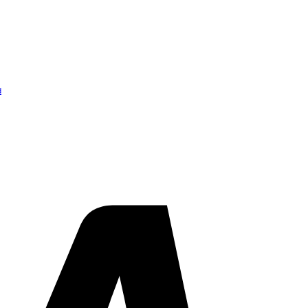
d
Visa