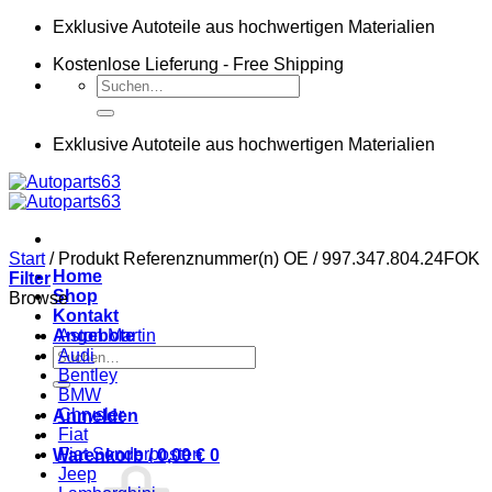
Zum
Exklusive Autoteile aus hochwertigen Materialien
Inhalt
Kostenlose Lieferung - Free Shipping
springen
Suchen
nach:
Exklusive Autoteile aus hochwertigen Materialien
Start
/
Produkt Referenznummer(n) OE
/
997.347.804.24FOK
Home
Filter
Shop
Browse
Kontakt
Angebote
Aston Martin
Suchen
Audi
nach:
Bentley
BMW
Chrysler
Anmelden
Fiat
Fiat Sonderposten
Warenkorb /
0,00
€
0
Jeep