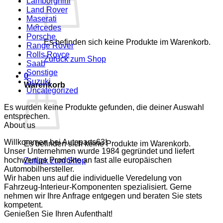
Lamborghini
Land Rover
Maserati
Mercedes
Porsche
Es befinden sich keine Produkte im Warenkorb.
Range Rover
Rolls Royce
Zurück zum Shop
Saab
Sonstige
0
Suzuki
Warenkorb
Uncategorized
Es wurden keine Produkte gefunden, die deiner Auswahl
entsprechen.
About us
Willkommen bei Autoparts63!
Es befinden sich keine Produkte im Warenkorb.
Unser Unternehmen wurde 1984 gegründet und liefert
hochwertige Produkte an fast alle europäischen
Zurück zum Shop
Automobilhersteller.
Wir haben uns auf die individuelle Veredelung von
Fahrzeug-Interieur-Komponenten spezialisiert. Gerne
nehmen wir Ihre Anfrage entgegen und beraten Sie stets
kompetent.
Genießen Sie Ihren Aufenthalt!