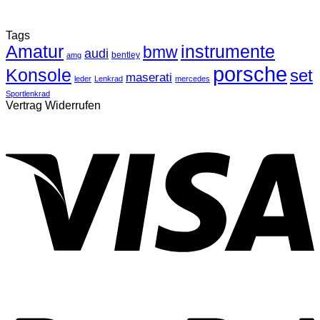
Tags
Amatur
instrumente
bmw
audi
bentley
amg
porsche
Konsole
set
maserati
leder
Lenkrad
mercedes
Sportlenkrad
Vertrag Widerrufen
V
P