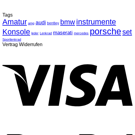
Tags
Amatur
instrumente
bmw
audi
bentley
amg
porsche
Konsole
set
maserati
leder
Lenkrad
mercedes
Sportlenkrad
Vertrag Widerrufen
V
P