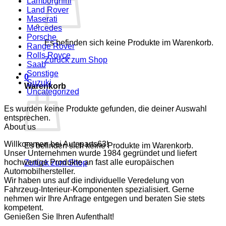
Lamborghini
Land Rover
Maserati
Mercedes
Porsche
Es befinden sich keine Produkte im Warenkorb.
Range Rover
Rolls Royce
Zurück zum Shop
Saab
Sonstige
0
Suzuki
Warenkorb
Uncategorized
Es wurden keine Produkte gefunden, die deiner Auswahl
entsprechen.
About us
Willkommen bei Autoparts63!
Es befinden sich keine Produkte im Warenkorb.
Unser Unternehmen wurde 1984 gegründet und liefert
hochwertige Produkte an fast alle europäischen
Zurück zum Shop
Automobilhersteller.
Wir haben uns auf die individuelle Veredelung von
Fahrzeug-Interieur-Komponenten spezialisiert. Gerne
nehmen wir Ihre Anfrage entgegen und beraten Sie stets
kompetent.
Genießen Sie Ihren Aufenthalt!