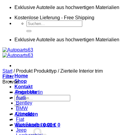
Zum
Exklusive Autoteile aus hochwertigen Materialien
Inhalt
Kostenlose Lieferung - Free Shipping
springen
Suchen
nach:
Exklusive Autoteile aus hochwertigen Materialien
Start
/
Produkt Produkttyp
/
Zierteile Interior trim
Home
Filter
Shop
Browse
Kontakt
Angebote
Aston Martin
Suchen
Audi
nach:
Bentley
BMW
Chrysler
Anmelden
Fiat
Fiat Sonderposten
Warenkorb /
0,00
€
0
Jeep