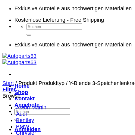
Zum
Exklusive Autoteile aus hochwertigen Materialien
Inhalt
Kostenlose Lieferung - Free Shipping
springen
Suchen
nach:
Exklusive Autoteile aus hochwertigen Materialien
Start
/
Produkt Produkttyp
/
Y-Blende 3-Speichenlenkrad
Home
Filter
Shop
Browse
Kontakt
Angebote
Aston Martin
Suchen
Audi
nach:
Bentley
BMW
Anmelden
Chrysler