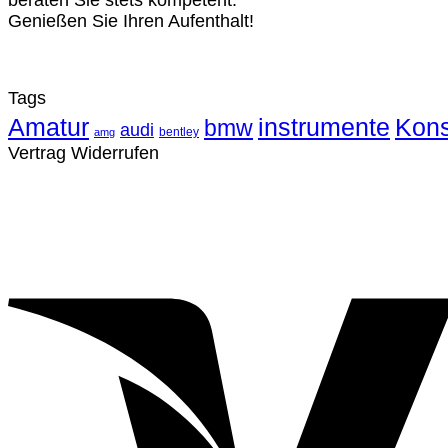
beraten Sie stets kompetent.
Genießen Sie Ihren Aufenthalt!
Tags
Amatur
instrumente
Kons
bmw
audi
bentley
amg
Vertrag Widerrufen