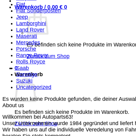
Fiat
Warenkorb /
0,00
€
0
Fiat Sonderposten
Jeep
Lamborghini
Land Rover
Maserati
Mercedes
Es befinden sich keine Produkte im Warenko
Porsche
Range Rover
Zurück zum Shop
Rolls Royce
0
Saab
Warenkorb
Sonstige
Suzuki
Uncategorized
Es wurden keine Produkte gefunden, die deiner Auswa
About us
Es befinden sich keine Produkte im Warenkorb.
Willkommen bei Autoparts63!
Unser Unternehmen wurde 1984 gegründet und liefert ho
Zurück zum Shop
Wir haben uns auf die individuelle Veredelung von Fah