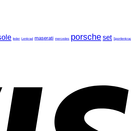
porsche
ole
set
maserati
leder
Lenkrad
mercedes
Sportlenkra