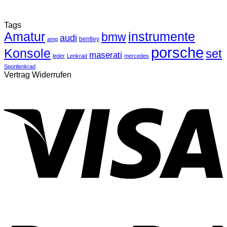
Tags
Amatur
instrumente
bmw
audi
bentley
amg
porsche
Konsole
set
maserati
leder
Lenkrad
mercedes
Sportlenkrad
Vertrag Widerrufen
V
P