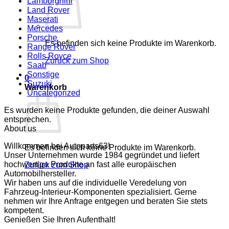
Lamborghini
Land Rover
Maserati
Mercedes
Porsche
Es befinden sich keine Produkte im Warenkorb.
Range Rover
Rolls Royce
Zurück zum Shop
Saab
Sonstige
0
Suzuki
Warenkorb
Uncategorized
Es wurden keine Produkte gefunden, die deiner Auswahl
entsprechen.
About us
Willkommen bei Autoparts63!
Es befinden sich keine Produkte im Warenkorb.
Unser Unternehmen wurde 1984 gegründet und liefert
hochwertige Produkte an fast alle europäischen
Zurück zum Shop
Automobilhersteller.
Wir haben uns auf die individuelle Veredelung von
Fahrzeug-Interieur-Komponenten spezialisiert. Gerne
nehmen wir Ihre Anfrage entgegen und beraten Sie stets
kompetent.
Genießen Sie Ihren Aufenthalt!