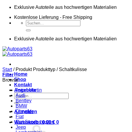
Zum
Exklusive Autoteile aus hochwertigen Materialien
Inhalt
Kostenlose Lieferung - Free Shipping
springen
Suchen
nach:
Exklusive Autoteile aus hochwertigen Materialien
Start
/
Produkt Produkttyp
/
Schaltkulisse
Home
Filter
Shop
Browse
Kontakt
Angebote
Aston Martin
Suchen
Audi
nach:
Bentley
BMW
Chrysler
Anmelden
Fiat
Fiat Sonderposten
Warenkorb /
0,00
€
0
Jeep