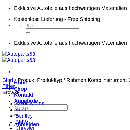
Zum
Exklusive Autoteile aus hochwertigen Materialien
Inhalt
Kostenlose Lieferung - Free Shipping
springen
Suchen
nach:
Exklusive Autoteile aus hochwertigen Materialien
Start
/
Produkt Produkttyp
/
Rahmen Kombiinstrument C
Home
Filter
Shop
Browse
Kontakt
Angebote
Aston Martin
Suchen
Audi
nach:
Bentley
BMW
Anmelden
Chrysler