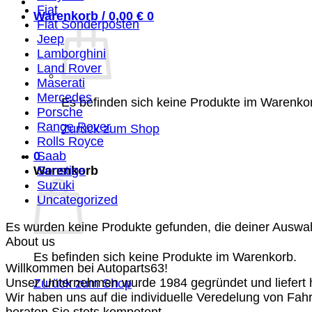
Fiat
Warenkorb /
0,00
€
0
Fiat Sonderposten
Jeep
Lamborghini
Land Rover
Maserati
Mercedes
Es befinden sich keine Produkte im Warenko
Porsche
Range Rover
Zurück zum Shop
Rolls Royce
0
Saab
Warenkorb
Sonstige
Suzuki
Uncategorized
Es wurden keine Produkte gefunden, die deiner Auswa
About us
Es befinden sich keine Produkte im Warenkorb.
Willkommen bei Autoparts63!
Unser Unternehmen wurde 1984 gegründet und liefert ho
Zurück zum Shop
Wir haben uns auf die individuelle Veredelung von Fah