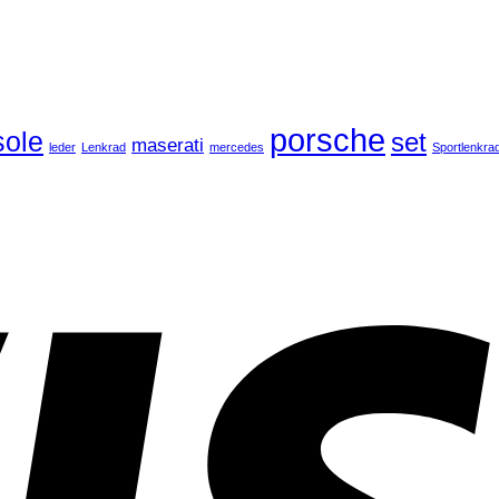
porsche
ole
set
maserati
leder
Lenkrad
mercedes
Sportlenkra