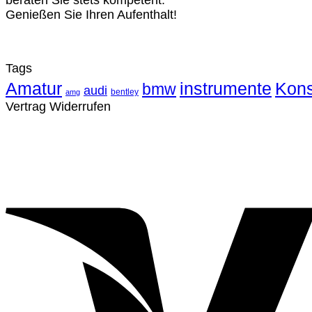
beraten Sie stets kompetent.
Genießen Sie Ihren Aufenthalt!
Tags
Amatur
instrumente
Kons
bmw
audi
bentley
amg
Vertrag Widerrufen