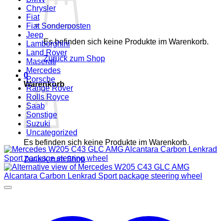
Chrysler
Fiat
Fiat Sonderposten
Jeep
Es befinden sich keine Produkte im Warenkorb.
Lamborghini
Land Rover
Zurück zum Shop
Maserati
Mercedes
0
Porsche
Warenkorb
Range Rover
Rolls Royce
Saab
Sonstige
Suzuki
Uncategorized
Es befinden sich keine Produkte im Warenkorb.
Zurück zum Shop