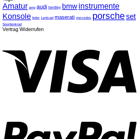
Amatur
instrumente
bmw
audi
bentley
amg
porsche
Konsole
set
maserati
leder
Lenkrad
mercedes
Sportlenkrad
Vertrag Widerrufen
V
P