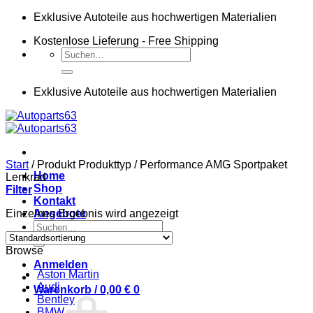
Zum
Exklusive Autoteile aus hochwertigen Materialien
Inhalt
Kostenlose Lieferung - Free Shipping
springen
Suchen
nach:
Exklusive Autoteile aus hochwertigen Materialien
Start
/
Produkt Produkttyp
/
Performance AMG Sportpaket
Home
Lenkrad
Shop
Filter
Kontakt
Einzelnes Ergebnis wird angezeigt
Angebote
Suchen
nach:
Browse
Anmelden
Aston Martin
Audi
Warenkorb /
0,00
€
0
Bentley
BMW