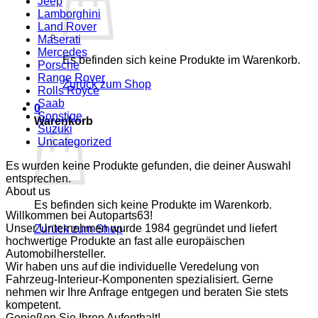
Jeep
Lamborghini
Land Rover
Maserati
Mercedes
Es befinden sich keine Produkte im Warenkorb.
Porsche
Range Rover
Zurück zum Shop
Rolls Royce
Saab
0
Sonstige
Warenkorb
Suzuki
Uncategorized
Es wurden keine Produkte gefunden, die deiner Auswahl
entsprechen.
About us
Es befinden sich keine Produkte im Warenkorb.
Willkommen bei Autoparts63!
Unser Unternehmen wurde 1984 gegründet und liefert
Zurück zum Shop
hochwertige Produkte an fast alle europäischen
Automobilhersteller.
Wir haben uns auf die individuelle Veredelung von
Fahrzeug-Interieur-Komponenten spezialisiert. Gerne
nehmen wir Ihre Anfrage entgegen und beraten Sie stets
kompetent.
Genießen Sie Ihren Aufenthalt!