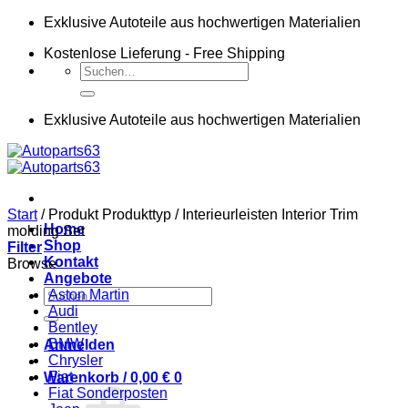
Zum
Exklusive Autoteile aus hochwertigen Materialien
Inhalt
Kostenlose Lieferung - Free Shipping
springen
Suchen
nach:
Exklusive Autoteile aus hochwertigen Materialien
Start
/
Produkt Produkttyp
/
Interieurleisten Interior Trim
Home
molding Set
Shop
Filter
Kontakt
Browse
Angebote
Suchen
Aston Martin
nach:
Audi
Bentley
BMW
Anmelden
Chrysler
Fiat
Warenkorb /
0,00
€
0
Fiat Sonderposten