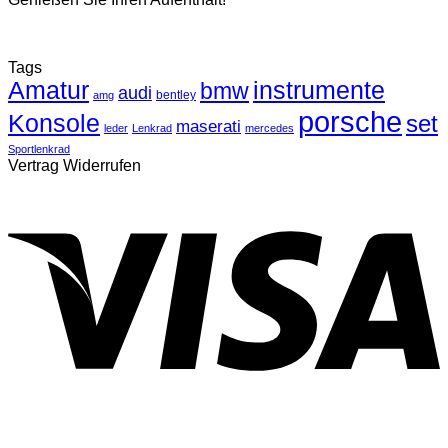
Tags
Amatur
instrumente
bmw
audi
bentley
amg
porsche
Konsole
set
maserati
leder
Lenkrad
mercedes
Sportlenkrad
Vertrag Widerrufen
V
P