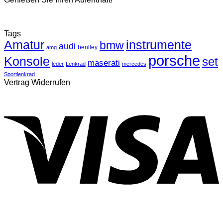
Tags
Amatur
instrumente
bmw
audi
bentley
amg
porsche
Konsole
set
maserati
leder
Lenkrad
mercedes
Sportlenkrad
Vertrag Widerrufen
V
P