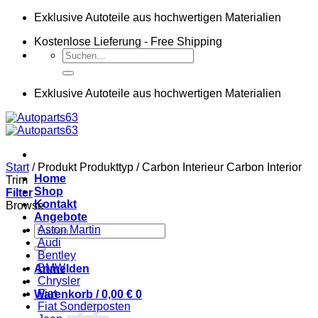
Zum
Exklusive Autoteile aus hochwertigen Materialien
Inhalt
Kostenlose Lieferung - Free Shipping
springen
Suchen
nach:
Exklusive Autoteile aus hochwertigen Materialien
Start
/
Produkt Produkttyp
/
Carbon Interieur Carbon Interior
Home
Trim
Shop
Filter
Kontakt
Browse
Angebote
Suchen
Aston Martin
nach:
Audi
Bentley
BMW
Anmelden
Chrysler
Fiat
Warenkorb /
0,00
€
0
Fiat Sonderposten