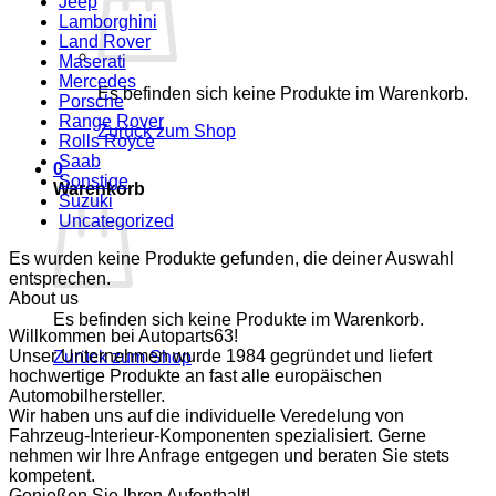
Jeep
Lamborghini
Land Rover
Maserati
Mercedes
Es befinden sich keine Produkte im Warenkorb.
Porsche
Range Rover
Zurück zum Shop
Rolls Royce
Saab
0
Sonstige
Warenkorb
Suzuki
Uncategorized
Es wurden keine Produkte gefunden, die deiner Auswahl
entsprechen.
About us
Es befinden sich keine Produkte im Warenkorb.
Willkommen bei Autoparts63!
Unser Unternehmen wurde 1984 gegründet und liefert
Zurück zum Shop
hochwertige Produkte an fast alle europäischen
Automobilhersteller.
Wir haben uns auf die individuelle Veredelung von
Fahrzeug-Interieur-Komponenten spezialisiert. Gerne
nehmen wir Ihre Anfrage entgegen und beraten Sie stets
kompetent.
Genießen Sie Ihren Aufenthalt!