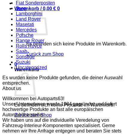
Fiat Sonderposten
Jeep
Warenkorb /
0,00
€
0
Lamborghini
Land Rover
Maserati
Mercedes
Porsche
Range Rover
Es befinden sich keine Produkte im Warenkorb.
Rolls Royce
Saab
Zurück zum Shop
Sonstige
Suzuki
0
Uncategorized
Warenkorb
Es wurden keine Produkte gefunden, die deiner Auswahl
entsprechen.
About us
Willkommen bei Autoparts63!
Unser Unternehmen wurde 1984 gegründet und liefert
Es befinden sich keine Produkte im Warenkorb.
hochwertige Produkte an fast alle europäischen
Automobilhersteller.
Zurück zum Shop
Wir haben uns auf die individuelle Veredelung von
Fahrzeug-Interieur-Komponenten spezialisiert. Gerne
nehmen wir Ihre Anfrage entgegen und beraten Sie stets