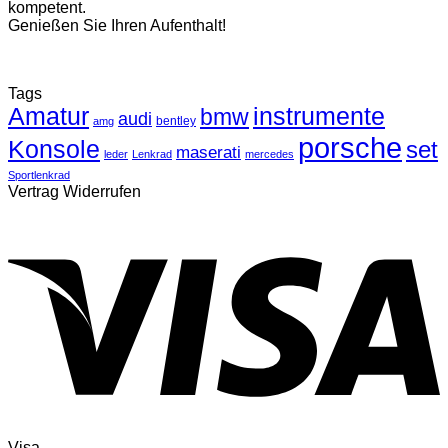
kompetent.
Genießen Sie Ihren Aufenthalt!
Tags
Amatur
instrumente
bmw
audi
bentley
amg
porsche
Konsole
set
maserati
leder
Lenkrad
mercedes
Sportlenkrad
Vertrag Widerrufen
Visa