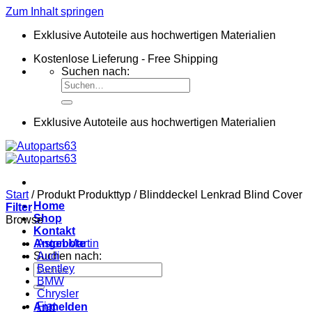
Zum Inhalt springen
Exklusive Autoteile aus hochwertigen Materialien
Kostenlose Lieferung - Free Shipping
Suchen nach:
Exklusive Autoteile aus hochwertigen Materialien
Start
/
Produkt Produkttyp
/
Blinddeckel Lenkrad Blind Cover
Home
Filter
Shop
Browse
Kontakt
Angebote
Aston Martin
Suchen nach:
Audi
Bentley
BMW
Chrysler
Fiat
Anmelden