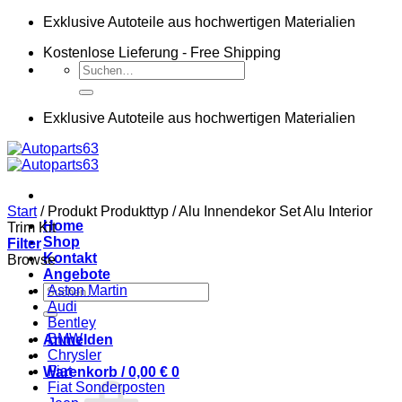
Zum
Exklusive Autoteile aus hochwertigen Materialien
Inhalt
Kostenlose Lieferung - Free Shipping
springen
Suchen
nach:
Exklusive Autoteile aus hochwertigen Materialien
Start
/
Produkt Produkttyp
/
Alu Innendekor Set Alu Interior
Home
Trim Kit
Shop
Filter
Kontakt
Browse
Angebote
Suchen
Aston Martin
nach:
Audi
Bentley
BMW
Anmelden
Chrysler
Fiat
Warenkorb /
0,00
€
0
Fiat Sonderposten