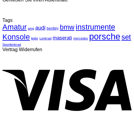
Tags
Amatur
instrumente
bmw
audi
bentley
amg
porsche
Konsole
set
maserati
leder
Lenkrad
mercedes
Sportlenkrad
Vertrag Widerrufen
V
P