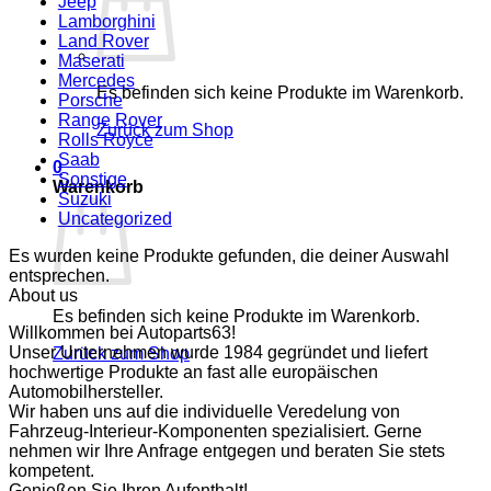
Jeep
Lamborghini
Land Rover
Maserati
Mercedes
Es befinden sich keine Produkte im Warenkorb.
Porsche
Range Rover
Zurück zum Shop
Rolls Royce
Saab
0
Sonstige
Warenkorb
Suzuki
Uncategorized
Es wurden keine Produkte gefunden, die deiner Auswahl
entsprechen.
About us
Es befinden sich keine Produkte im Warenkorb.
Willkommen bei Autoparts63!
Unser Unternehmen wurde 1984 gegründet und liefert
Zurück zum Shop
hochwertige Produkte an fast alle europäischen
Automobilhersteller.
Wir haben uns auf die individuelle Veredelung von
Fahrzeug-Interieur-Komponenten spezialisiert. Gerne
nehmen wir Ihre Anfrage entgegen und beraten Sie stets
kompetent.
Genießen Sie Ihren Aufenthalt!