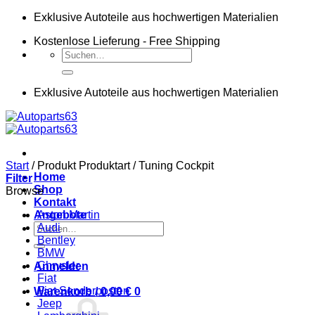
Zum
Exklusive Autoteile aus hochwertigen Materialien
Inhalt
Kostenlose Lieferung - Free Shipping
springen
Suchen
nach:
Exklusive Autoteile aus hochwertigen Materialien
Start
/
Produkt Produktart
/
Tuning Cockpit
Home
Filter
Shop
Browse
Kontakt
Angebote
Aston Martin
Suchen
Audi
nach:
Bentley
BMW
Chrysler
Anmelden
Fiat
Fiat Sonderposten
Warenkorb /
0,00
€
0
Jeep