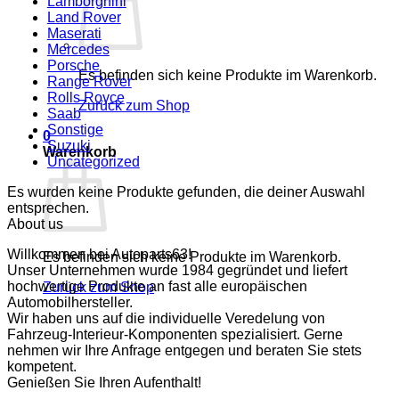
Lamborghini
Land Rover
Maserati
Mercedes
Porsche
Es befinden sich keine Produkte im Warenkorb.
Range Rover
Rolls Royce
Zurück zum Shop
Saab
Sonstige
0
Suzuki
Warenkorb
Uncategorized
Es wurden keine Produkte gefunden, die deiner Auswahl
entsprechen.
About us
Willkommen bei Autoparts63!
Es befinden sich keine Produkte im Warenkorb.
Unser Unternehmen wurde 1984 gegründet und liefert
hochwertige Produkte an fast alle europäischen
Zurück zum Shop
Automobilhersteller.
Wir haben uns auf die individuelle Veredelung von
Fahrzeug-Interieur-Komponenten spezialisiert. Gerne
nehmen wir Ihre Anfrage entgegen und beraten Sie stets
kompetent.
Genießen Sie Ihren Aufenthalt!