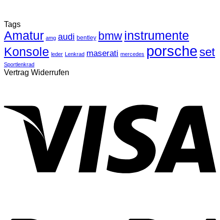
Tags
Amatur
instrumente
bmw
audi
bentley
amg
porsche
Konsole
set
maserati
leder
Lenkrad
mercedes
Sportlenkrad
Vertrag Widerrufen
V
P