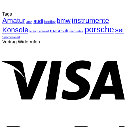
Tags
Amatur
instrumente
bmw
audi
bentley
amg
porsche
Konsole
set
maserati
leder
Lenkrad
mercedes
Sportlenkrad
Vertrag Widerrufen
V
P