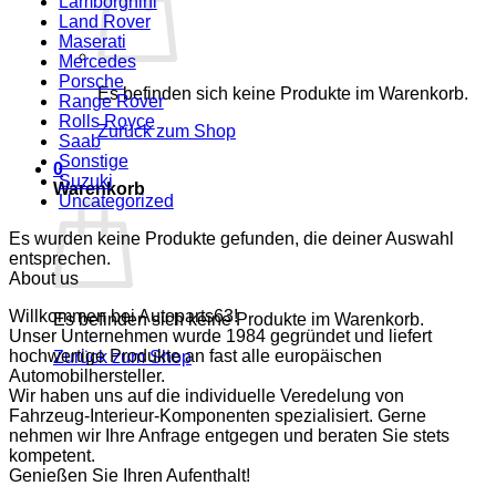
Lamborghini
Land Rover
Maserati
Mercedes
Porsche
Es befinden sich keine Produkte im Warenkorb.
Range Rover
Rolls Royce
Zurück zum Shop
Saab
Sonstige
0
Suzuki
Warenkorb
Uncategorized
Es wurden keine Produkte gefunden, die deiner Auswahl
entsprechen.
About us
Willkommen bei Autoparts63!
Es befinden sich keine Produkte im Warenkorb.
Unser Unternehmen wurde 1984 gegründet und liefert
hochwertige Produkte an fast alle europäischen
Zurück zum Shop
Automobilhersteller.
Wir haben uns auf die individuelle Veredelung von
Fahrzeug-Interieur-Komponenten spezialisiert. Gerne
nehmen wir Ihre Anfrage entgegen und beraten Sie stets
kompetent.
Genießen Sie Ihren Aufenthalt!