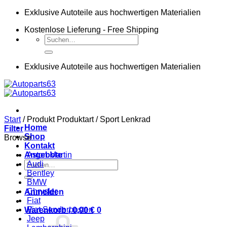
Zum
Exklusive Autoteile aus hochwertigen Materialien
Inhalt
Kostenlose Lieferung - Free Shipping
springen
Suchen
nach:
Exklusive Autoteile aus hochwertigen Materialien
Start
/
Produkt Produktart
/
Sport Lenkrad
Home
Filter
Shop
Browse
Kontakt
Angebote
Aston Martin
Suchen
Audi
nach:
Bentley
BMW
Chrysler
Anmelden
Fiat
Fiat Sonderposten
Warenkorb /
0,00
€
0
Jeep