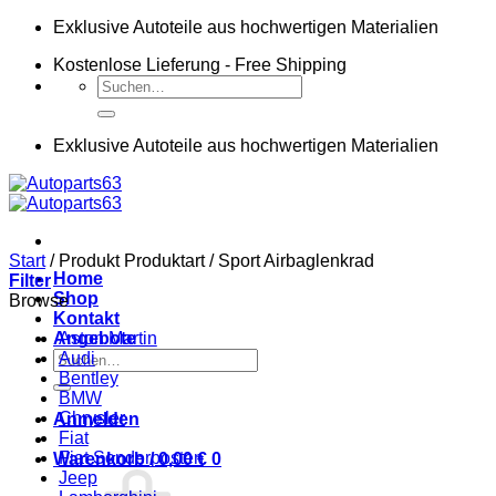
Zum
Exklusive Autoteile aus hochwertigen Materialien
Inhalt
Kostenlose Lieferung - Free Shipping
springen
Suchen
nach:
Exklusive Autoteile aus hochwertigen Materialien
Start
/
Produkt Produktart
/
Sport Airbaglenkrad
Home
Filter
Shop
Browse
Kontakt
Angebote
Aston Martin
Suchen
Audi
nach:
Bentley
BMW
Chrysler
Anmelden
Fiat
Fiat Sonderposten
Warenkorb /
0,00
€
0
Jeep