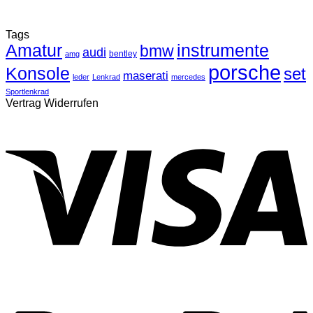
Tags
Amatur
instrumente
bmw
audi
bentley
amg
porsche
Konsole
set
maserati
leder
Lenkrad
mercedes
Sportlenkrad
Vertrag Widerrufen
V
P