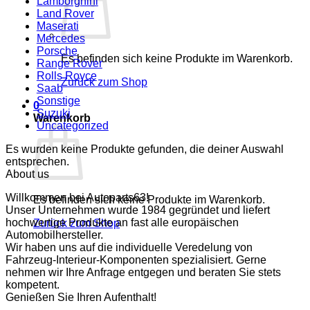
Lamborghini
Land Rover
Maserati
Mercedes
Porsche
Es befinden sich keine Produkte im Warenkorb.
Range Rover
Rolls Royce
Zurück zum Shop
Saab
Sonstige
0
Suzuki
Warenkorb
Uncategorized
Es wurden keine Produkte gefunden, die deiner Auswahl
entsprechen.
About us
Willkommen bei Autoparts63!
Es befinden sich keine Produkte im Warenkorb.
Unser Unternehmen wurde 1984 gegründet und liefert
hochwertige Produkte an fast alle europäischen
Zurück zum Shop
Automobilhersteller.
Wir haben uns auf die individuelle Veredelung von
Fahrzeug-Interieur-Komponenten spezialisiert. Gerne
nehmen wir Ihre Anfrage entgegen und beraten Sie stets
kompetent.
Genießen Sie Ihren Aufenthalt!