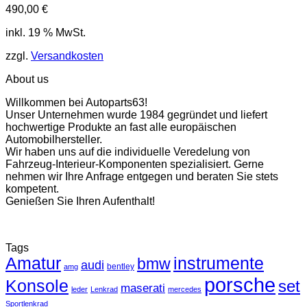
490,00
€
inkl. 19 % MwSt.
zzgl.
Versandkosten
About us
Willkommen bei Autoparts63!
Unser Unternehmen wurde 1984 gegründet und liefert
hochwertige Produkte an fast alle europäischen
Automobilhersteller.
Wir haben uns auf die individuelle Veredelung von
Fahrzeug-Interieur-Komponenten spezialisiert. Gerne
nehmen wir Ihre Anfrage entgegen und beraten Sie stets
kompetent.
Genießen Sie Ihren Aufenthalt!
Tags
Amatur
instrumente
bmw
audi
bentley
amg
porsche
Konsole
set
maserati
leder
Lenkrad
mercedes
Sportlenkrad