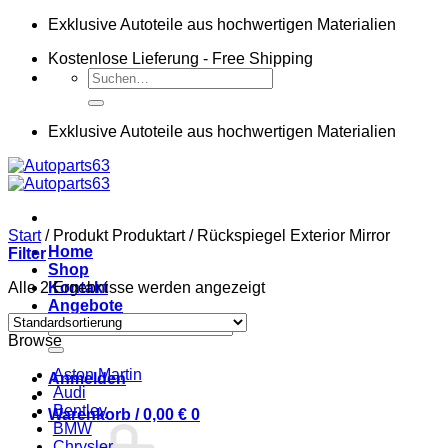
Zum
Exklusive Autoteile aus hochwertigen Materialien
Inhalt
Kostenlose Lieferung - Free Shipping
springen
Suchen
nach:
Exklusive Autoteile aus hochwertigen Materialien
Start
/
Produkt Produktart
/
Rückspiegel Exterior Mirror
Home
Filter
Shop
Alle 2 Ergebnisse werden angezeigt
Kontakt
Angebote
Suchen
Browse
nach:
Aston Martin
Anmelden
Audi
Bentley
Warenkorb /
0,00
€
0
BMW
Chrysler