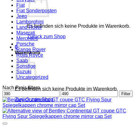
Fiat
Fiat Sonderposten
Jeep
Lamborghini
Es befinden sich keine Produkte im Warenkorb.
Land Rover
Maserati
Zurück zum Shop
Mercedes
Porsche
0
Range Rover
Warenkorb
Rolls Royce
Saab
Sonstige
Suzuki
Uncategorized
Nach Preis filtern
Es befinden sich keine Produkte im Warenkorb.
Min.
Max.
Filter
Preis
Preis
Zurück zum Shop