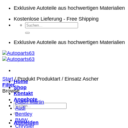
Zum
Exklusive Autoteile aus hochwertigen Materialien
Inhalt
Kostenlose Lieferung - Free Shipping
springen
Suchen
nach:
Exklusive Autoteile aus hochwertigen Materialien
Start
/
Produkt Produktart
/
Einsatz Ascher
Home
Filter
Shop
Browse
Kontakt
Angebote
Aston Martin
Suchen
Audi
nach:
Bentley
BMW
Anmelden
Chrysler