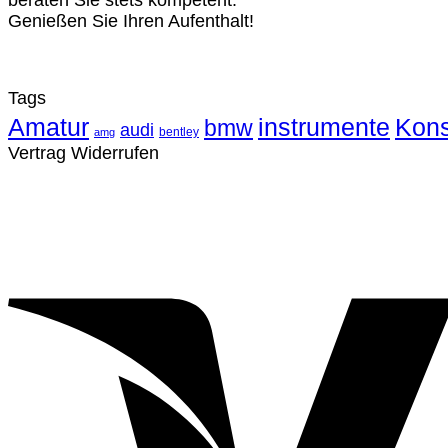
beraten Sie stets kompetent.
Genießen Sie Ihren Aufenthalt!
Tags
Amatur
instrumente
Kons
bmw
audi
bentley
amg
Vertrag Widerrufen