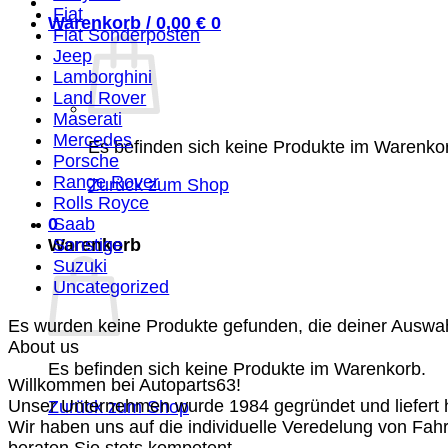
Fiat
Warenkorb /
0,00
€
0
Fiat Sonderposten
Jeep
Lamborghini
Land Rover
Maserati
Mercedes
Es befinden sich keine Produkte im Warenko
Porsche
Range Rover
Zurück zum Shop
Rolls Royce
0
Saab
Warenkorb
Sonstige
Suzuki
Uncategorized
Es wurden keine Produkte gefunden, die deiner Auswa
About us
Es befinden sich keine Produkte im Warenkorb.
Willkommen bei Autoparts63!
Unser Unternehmen wurde 1984 gegründet und liefert ho
Zurück zum Shop
Wir haben uns auf die individuelle Veredelung von Fah