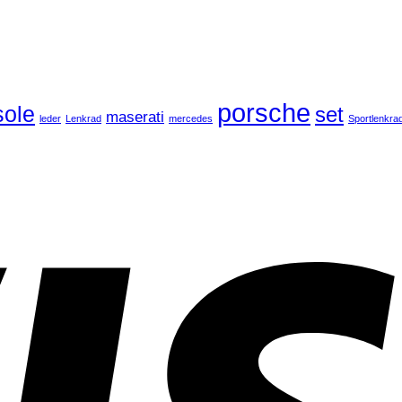
porsche
ole
set
maserati
leder
Lenkrad
mercedes
Sportlenkra