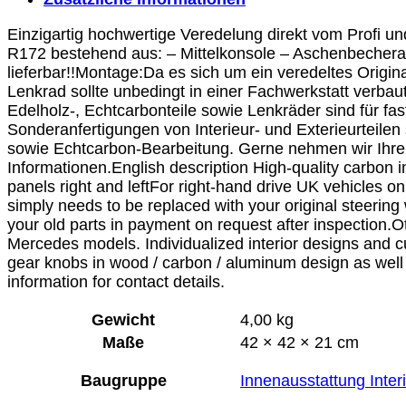
Einzigartig hochwertige Veredelung direkt vom Profi u
R172 bestehend aus: – Mittelkonsole – Aschenbeche
lieferbar!!Montage:Da es sich um ein veredeltes Origin
Lenkrad sollte unbedingt in einer Fachwerkstatt verba
Edelholz-, Echtcarbonteile sowie Lenkräder sind für fa
Sonderanfertigungen von Interieur- und Exterieurteilen 
sowie Echtcarbon-Bearbeitung. Gerne nehmen wir Ihre 
Informationen.English description High-quality carbon 
panels right and leftFor right-hand drive UK vehicles on
simply needs to be replaced with your original steerin
your old parts in payment on request after inspection.
Mercedes models. Individualized interior designs and cu
gear knobs in wood / carbon / aluminum design as well a
information for contact details.
Gewicht
4,00 kg
Maße
42 × 42 × 21 cm
Baugruppe
Innenausstattung Inter