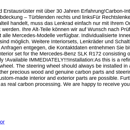
nd Erstausrüster mit über 30 Jahren Erfahrung!Carbon-I
rabdeckung – Türblenden rechts und linksFür Rechtsl
alteil handelt, muss das Lenkrad einfach nur mit Ihrem 
ut werden. Ihre Alt-Teile können wir auf Wunsch nach Pr
st alle Mercedes-Modelle verfügbar. Individualisierte In
sind möglich. Weitere Interiorsets, Lenkräder und Schalt
Anfragen entgegen, die Kontaktdaten entnehmen Sie bit
interior set for the Mercedes-Benz SLK R172 consisting o
ly !Available IMMEDIATELY!!!Installation:As this is a refi
g wheel. The steering wheel should always be installed i
Other precious wood and genuine carbon parts and steerin
stom-made interior and exterior parts are possible. Furth
s real carbon processing. We are happy to receive your i
ior