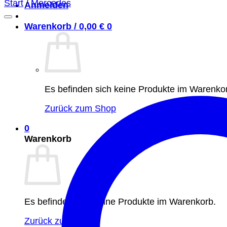
Start
/
Mercedes
Anmelden
Warenkorb /
0,00
€
0
Es befinden sich keine Produkte im Warenko
Zurück zum Shop
0
Warenkorb
Es befinden sich keine Produkte im Warenkorb.
Zurück zum Shop