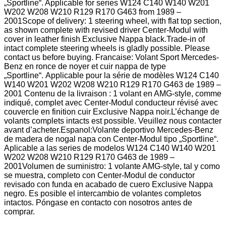
„Sportline“. Applicable for series W124 C140 W140 W201
W202 W208 W210 R129 R170 G463 from 1989 –
2001Scope of delivery: 1 steering wheel, with flat top section,
as shown complete with revised driver Center-Modul with
cover in leather finish Exclusive Nappa black.Trade-in of
intact complete steering wheels is gladly possible. Please
contact us before buying. Francaise: Volant Sport Mercedes-
Benz en ronce de noyer et cuir nappa de type
„Sportline“. Applicable pour la série de modèles W124 C140
W140 W201 W202 W208 W210 R129 R170 G463 de 1989 –
2001 Contenu de la livraison : 1 volant en AMG-style, comme
indiqué, complet avec Center-Modul conducteur révisé avec
couvercle en finition cuir Exclusive Nappa noir.L’échange de
volants complets intacts est possible. Veuillez nous contacter
avant d’acheter.Espanol:Volante deportivo Mercedes-Benz
de madera de nogal napa con Center-Modul tipo „Sportline“.
Aplicable a las series de modelos W124 C140 W140 W201
W202 W208 W210 R129 R170 G463 de 1989 –
2001Volumen de suministro: 1 volante AMG-style, tal y como
se muestra, completo con Center-Modul de conductor
revisado con funda en acabado de cuero Exclusive Nappa
negro. Es posible el intercambio de volantes completos
intactos. Póngase en contacto con nosotros antes de
comprar.