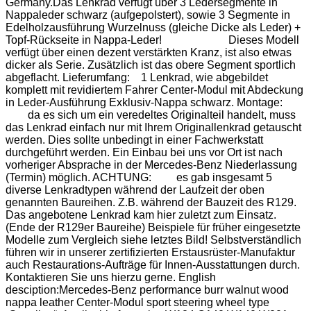
Germany.Das Lenkrad verfügt über 3 Ledersegmente in
Nappaleder schwarz (aufgepolstert), sowie 3 Segmente in
Edelholzausführung Wurzelnuss (gleiche Dicke als Leder) +
Topf-Rückseite in Nappa-Leder! Dieses Modell
verfügt über einen dezent verstärkten Kranz, ist also etwas
dicker als Serie. Zusätzlich ist das obere Segment sportlich
abgeflacht. Lieferumfang: 1 Lenkrad, wie abgebildet
komplett mit revidiertem Fahrer Center-Modul mit Abdeckung
in Leder-Ausführung Exklusiv-Nappa schwarz. Montage:
da es sich um ein veredeltes Originalteil handelt, muss
das Lenkrad einfach nur mit Ihrem Originallenkrad getauscht
werden. Dies sollte unbedingt in einer Fachwerkstatt
durchgeführt werden. Ein Einbau bei uns vor Ort ist nach
vorheriger Absprache in der Mercedes-Benz Niederlassung
(Termin) möglich. ACHTUNG: es gab insgesamt 5
diverse Lenkradtypen während der Laufzeit der oben
genannten Baureihen. Z.B. während der Bauzeit des R129.
Das angebotene Lenkrad kam hier zuletzt zum Einsatz.
(Ende der R129er Baureihe) Beispiele für früher eingesetzte
Modelle zum Vergleich siehe letztes Bild! Selbstverständlich
führen wir in unserer zertifizierten Erstausrüster-Manufaktur
auch Restaurations-Aufträge für Innen-Ausstattungen durch.
Kontaktieren Sie uns hierzu gerne. English
desciption:Mercedes-Benz performance burr walnut wood
nappa leather Center-Modul sport steering wheel type