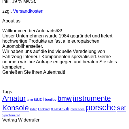
inkl. 19 % MwSt.
zzgl.
Versandkosten
About us
Willkommen bei Autoparts63!
Unser Unternehmen wurde 1984 gegründet und liefert
hochwertige Produkte an fast alle europäischen
Automobilhersteller.
Wir haben uns auf die individuelle Veredelung von
Fahrzeug-Interieur-Komponenten spezialisiert. Gerne
nehmen wir Ihre Anfrage entgegen und beraten Sie stets
kompetent.
Genießen Sie Ihren Aufenthalt!
Tags
Amatur
instrumente
bmw
audi
bentley
amg
porsche
Konsole
set
maserati
leder
Lenkrad
mercedes
Sportlenkrad
Vertrag Widerrufen