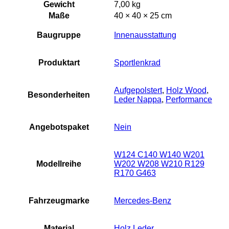
Gewicht
7,00 kg
Maße
40 × 40 × 25 cm
Baugruppe
Innenausstattung
Produktart
Sportlenkrad
Aufgepolstert
,
Holz Wood
,
Besonderheiten
Leder Nappa
,
Performance
Angebotspaket
Nein
W124 C140 W140 W201
Modellreihe
W202 W208 W210 R129
R170 G463
Fahrzeugmarke
Mercedes-Benz
Material
Holz Leder