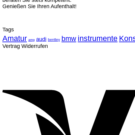
beraten Sie stets kompetent.
Genießen Sie Ihren Aufenthalt!
Tags
Amatur
instrumente
Kons
bmw
audi
bentley
amg
Vertrag Widerrufen