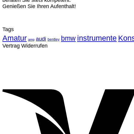
beraten Sie stets kompetent.
Genießen Sie Ihren Aufenthalt!
Tags
Amatur
instrumente
Kons
bmw
audi
bentley
amg
Vertrag Widerrufen