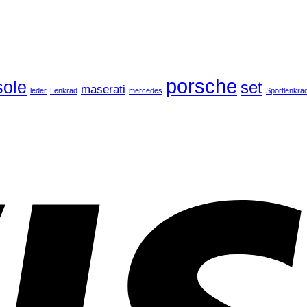
porsche
ole
set
maserati
leder
Lenkrad
mercedes
Sportlenkra