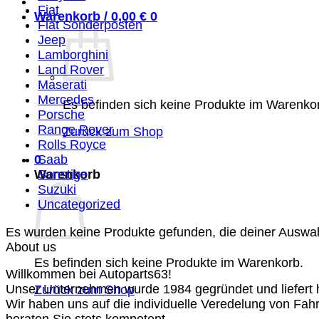
Fiat
Warenkorb /
0,00
€
0
Fiat Sonderposten
Jeep
Lamborghini
Land Rover
Maserati
Mercedes
Es befinden sich keine Produkte im Warenko
Porsche
Range Rover
Zurück zum Shop
Rolls Royce
0
Saab
Warenkorb
Sonstige
Suzuki
Uncategorized
Es wurden keine Produkte gefunden, die deiner Auswa
About us
Es befinden sich keine Produkte im Warenkorb.
Willkommen bei Autoparts63!
Unser Unternehmen wurde 1984 gegründet und liefert ho
Zurück zum Shop
Wir haben uns auf die individuelle Veredelung von Fah