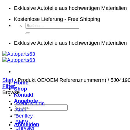
Zum
Exklusive Autoteile aus hochwertigen Materialien
Inhalt
Kostenlose Lieferung - Free Shipping
springen
Suchen
nach:
Exklusive Autoteile aus hochwertigen Materialien
Start
/
Produkt OE/OEM Referenznummer(n)
/
5J0419
Home
Filter
Shop
Browse
Kontakt
Angebote
Aston Martin
Suchen
Audi
nach:
Bentley
BMW
Anmelden
Chrysler