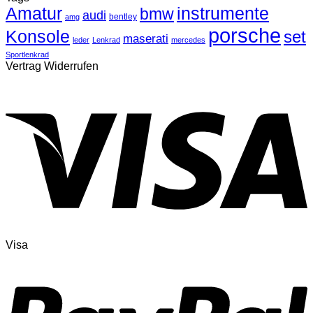
Amatur
instrumente
bmw
audi
bentley
amg
porsche
Konsole
set
maserati
leder
Lenkrad
mercedes
Sportlenkrad
Vertrag Widerrufen
Visa