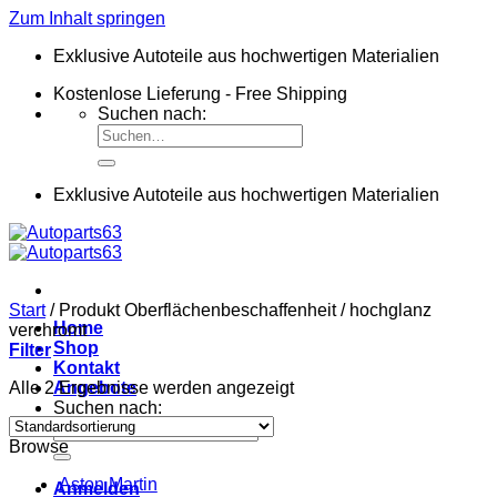
Zum Inhalt springen
Exklusive Autoteile aus hochwertigen Materialien
Kostenlose Lieferung - Free Shipping
Suchen nach:
Exklusive Autoteile aus hochwertigen Materialien
Start
/
Produkt Oberflächenbeschaffenheit
/
hochglanz
Home
verchromt
Shop
Filter
Kontakt
Alle 2 Ergebnisse werden angezeigt
Angebote
Suchen nach:
Browse
Aston Martin
Anmelden