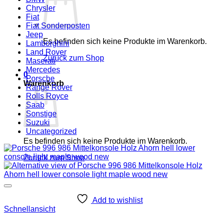
Chrysler
Fiat
Fiat Sonderposten
Jeep
Es befinden sich keine Produkte im Warenkorb.
Lamborghini
Land Rover
Zurück zum Shop
Maserati
Mercedes
0
Porsche
Warenkorb
Range Rover
Rolls Royce
Saab
Sonstige
Suzuki
Uncategorized
Es befinden sich keine Produkte im Warenkorb.
Zurück zum Shop
Add to wishlist
Schnellansicht