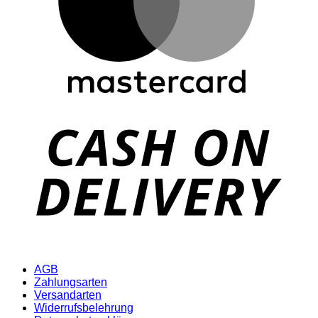
D
AGB
Zahlungsarten
Versandarten
Widerrufsbelehrung