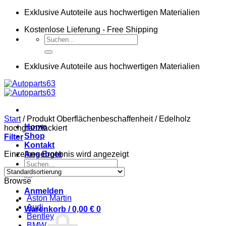
Zum
Exklusive Autoteile aus hochwertigen Materialien
Inhalt
Kostenlose Lieferung - Free Shipping
springen
Suchen
nach:
Exklusive Autoteile aus hochwertigen Materialien
Start
/
Produkt Oberflächenbeschaffenheit
/
Edelholz
Home
hochglanzlackiert
Shop
Filter
Kontakt
Einzelnes Ergebnis wird angezeigt
Angebote
Suchen
nach:
Browse
Anmelden
Aston Martin
Audi
Warenkorb /
0,00
€
0
Bentley
BMW