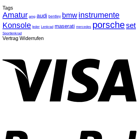
Tags
Amatur
instrumente
bmw
audi
bentley
amg
porsche
Konsole
set
maserati
leder
Lenkrad
mercedes
Sportlenkrad
Vertrag Widerrufen
V
P