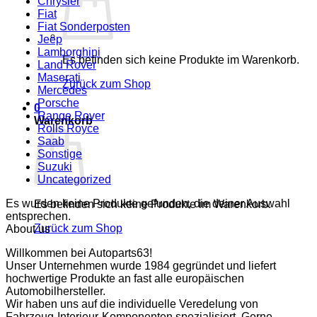
Chrysler
Fiat
Fiat Sonderposten
Jeep
Lamborghini
Es befinden sich keine Produkte im Warenkorb.
Land Rover
Maserati
Zurück zum Shop
Mercedes
Porsche
0
Range Rover
Warenkorb
Rolls Royce
Saab
Sonstige
Suzuki
Uncategorized
Es wurden keine Produkte gefunden, die deiner Auswahl
Es befinden sich keine Produkte im Warenkorb.
entsprechen.
Zurück zum Shop
About us
Willkommen bei Autoparts63!
Unser Unternehmen wurde 1984 gegründet und liefert
hochwertige Produkte an fast alle europäischen
Automobilhersteller.
Wir haben uns auf die individuelle Veredelung von
Fahrzeug-Interieur-Komponenten spezialisiert. Gerne