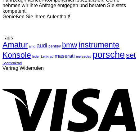
nehmen wir Ihre Anfrage entgegen und beraten Sie stets
kompetent.
Genießen Sie Ihren Aufenthalt!
Tags
Amatur
instrumente
bmw
audi
bentley
amg
porsche
Konsole
set
maserati
leder
Lenkrad
mercedes
Sportlenkrad
Vertrag Widerrufen
V