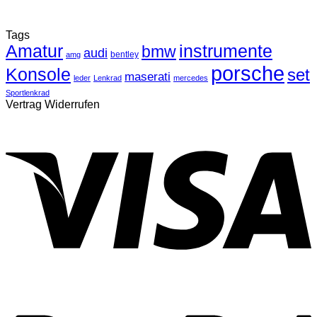
Tags
Amatur
instrumente
bmw
audi
bentley
amg
porsche
Konsole
set
maserati
leder
Lenkrad
mercedes
Sportlenkrad
Vertrag Widerrufen
V
P