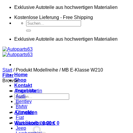
Zum
Exklusive Autoteile aus hochwertigen Materialien
Inhalt
Kostenlose Lieferung - Free Shipping
springen
Suchen
nach:
Exklusive Autoteile aus hochwertigen Materialien
Start
/
Produkt Modellreihe
/
MB E-Klasse W210
Home
Filter
Shop
Browse
Kontakt
Angebote
Aston Martin
Suchen
Audi
nach:
Bentley
BMW
Chrysler
Anmelden
Fiat
Fiat Sonderposten
Warenkorb /
0,00
€
0
Jeep