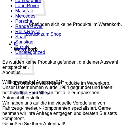
Lamborghini
Land Rover
Maserati
Mercedes
Porsche
Es befinden sich keine Produkte im Warenkorb.
Range Rover
Rolls Royce
Zurück zum Shop
Saab
Sonstige
0
Suzuki
Warenkorb
Uncategorized
Es wurden keine Produkte gefunden, die deiner Auswahl
entsprechen.
About us
Willkommen bei Autoparts63!
Es befinden sich keine Produkte im Warenkorb.
Unser Unternehmen wurde 1984 gegründet und liefert
hochwertige Produkte an fast alle europäischen
Zurück zum Shop
Automobilhersteller.
Wir haben uns auf die individuelle Veredelung von
Fahrzeug-Interieur-Komponenten spezialisiert. Gerne
nehmen wir Ihre Anfrage entgegen und beraten Sie stets
kompetent.
Genießen Sie Ihren Aufenthalt!