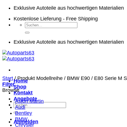
Zum
Exklusive Autoteile aus hochwertigen Materialien
Inhalt
Kostenlose Lieferung - Free Shipping
springen
Suchen
nach:
Exklusive Autoteile aus hochwertigen Materialien
Start
/
Produkt Modellreihe
/
BMW E90 / E80 Serie M 
Home
Filter
Shop
Browse
Kontakt
Angebote
Aston Martin
Suchen
Audi
nach:
Bentley
BMW
Anmelden
Chrysler