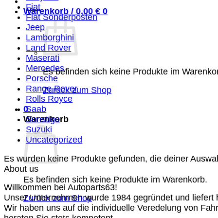
Fiat
Warenkorb /
0,00
€
0
Fiat Sonderposten
Jeep
Lamborghini
Land Rover
Maserati
Mercedes
Es befinden sich keine Produkte im Warenko
Porsche
Range Rover
Zurück zum Shop
Rolls Royce
0
Saab
Warenkorb
Sonstige
Suzuki
Uncategorized
Es wurden keine Produkte gefunden, die deiner Auswa
About us
Es befinden sich keine Produkte im Warenkorb.
Willkommen bei Autoparts63!
Unser Unternehmen wurde 1984 gegründet und liefert ho
Zurück zum Shop
Wir haben uns auf die individuelle Veredelung von Fah