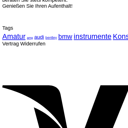
beraten Sie stets kompetent.
Genießen Sie Ihren Aufenthalt!
Tags
Amatur
instrumente
Kons
bmw
audi
bentley
amg
Vertrag Widerrufen