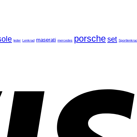
porsche
ole
set
maserati
leder
Lenkrad
mercedes
Sportlenkra