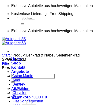
Zum
Exklusive Autoteile aus hochwertigen Materialien
Inhalt
Kostenlose Lieferung - Free Shipping
springen
Suchen
nach:
Exklusive Autoteile aus hochwertigen Materialien
Start
/
Produkt Lenkrad & Nabe
/
Serienlenkrad
Home
SPORTFORM
Shop
Filter
Kontakt
Browse
Angebote
Suchen
Aston Martin
nach:
Audi
Bentley
BMW
Anmelden
Chrysler
Fiat
Warenkorb /
0,00
€
0
Fiat Sonderposten