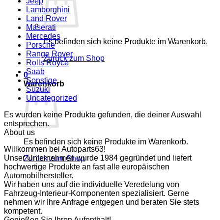
Jeep
Lamborghini
Land Rover
Maserati
Mercedes
Es befinden sich keine Produkte im Warenkorb.
Porsche
Range Rover
Zurück zum Shop
Rolls Royce
Saab
0
Sonstige
Warenkorb
Suzuki
Uncategorized
Es wurden keine Produkte gefunden, die deiner Auswahl
entsprechen.
About us
Es befinden sich keine Produkte im Warenkorb.
Willkommen bei Autoparts63!
Unser Unternehmen wurde 1984 gegründet und liefert
Zurück zum Shop
hochwertige Produkte an fast alle europäischen
Automobilhersteller.
Wir haben uns auf die individuelle Veredelung von
Fahrzeug-Interieur-Komponenten spezialisiert. Gerne
nehmen wir Ihre Anfrage entgegen und beraten Sie stets
kompetent.
Genießen Sie Ihren Aufenthalt!