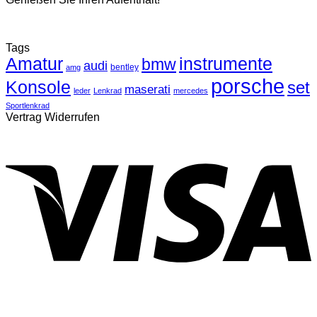
Tags
Amatur
instrumente
bmw
audi
bentley
amg
porsche
Konsole
set
maserati
leder
Lenkrad
mercedes
Sportlenkrad
Vertrag Widerrufen
V
P