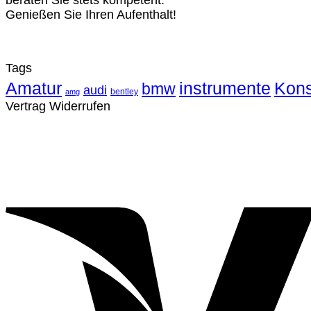
beraten Sie stets kompetent.
Genießen Sie Ihren Aufenthalt!
Tags
Amatur
instrumente
Kons
bmw
audi
bentley
amg
Vertrag Widerrufen