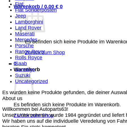
Fiat
Warenkorb /
0,00
€
0
Fiat Sonderposten
Jeep
Lamborghini
Land Rover
Maserati
Mercedes
Es befinden sich keine Produkte im Warenko
Porsche
Range Rover
Zurück zum Shop
Rolls Royce
0
Saab
Warenkorb
Sonstige
Suzuki
Uncategorized
Es wurden keine Produkte gefunden, die deiner Auswa
About us
Es befinden sich keine Produkte im Warenkorb.
Willkommen bei Autoparts63!
Unser Unternehmen wurde 1984 gegründet und liefert ho
Zurück zum Shop
Wir haben uns auf die individuelle Veredelung von Fah