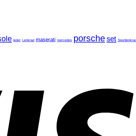
porsche
ole
set
maserati
leder
Lenkrad
mercedes
Sportlenkra