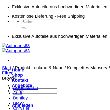
Zum
Exklusive Autoteile aus hochwertigen Materialien
Inhalt
Kostenlose Lieferung - Free Shipping
springen
Suchen
nach:
Exklusive Autoteile aus hochwertigen Materialien
Start
/
Produkt Lenkrad & Nabe
/
Komplettes Mansory S
Home
Filter
Shop
Browse
Kontakt
Angebote
Aston Martin
Suchen
Audi
nach:
Bentley
BMW
Anmelden
Chrysler