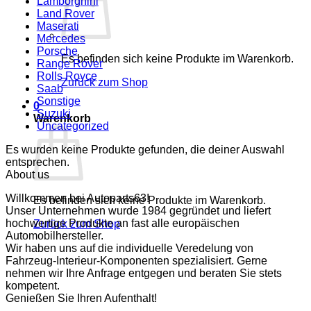
Lamborghini
Land Rover
Maserati
Mercedes
Porsche
Es befinden sich keine Produkte im Warenkorb.
Range Rover
Rolls Royce
Zurück zum Shop
Saab
Sonstige
0
Suzuki
Warenkorb
Uncategorized
Es wurden keine Produkte gefunden, die deiner Auswahl
entsprechen.
About us
Willkommen bei Autoparts63!
Es befinden sich keine Produkte im Warenkorb.
Unser Unternehmen wurde 1984 gegründet und liefert
hochwertige Produkte an fast alle europäischen
Zurück zum Shop
Automobilhersteller.
Wir haben uns auf die individuelle Veredelung von
Fahrzeug-Interieur-Komponenten spezialisiert. Gerne
nehmen wir Ihre Anfrage entgegen und beraten Sie stets
kompetent.
Genießen Sie Ihren Aufenthalt!