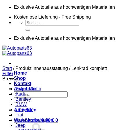
Zum
Exklusive Autoteile aus hochwertigen Materialien
Inhalt
Kostenlose Lieferung - Free Shipping
springen
Suchen
nach:
Exklusive Autoteile aus hochwertigen Materialien
Start
/
Produkt Innenausstattung
/
Lenkrad komplett
Home
Filter
Shop
Browse
Kontakt
Angebote
Aston Martin
Suchen
Audi
nach:
Bentley
BMW
Chrysler
Anmelden
Fiat
Fiat Sonderposten
Warenkorb /
0,00
€
0
Jeep