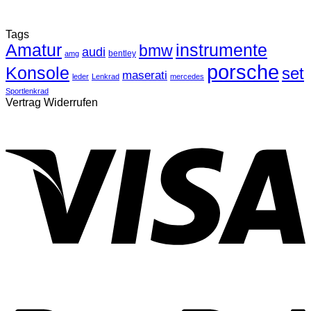
Tags
Amatur
instrumente
bmw
audi
bentley
amg
porsche
Konsole
set
maserati
leder
Lenkrad
mercedes
Sportlenkrad
Vertrag Widerrufen
V
P