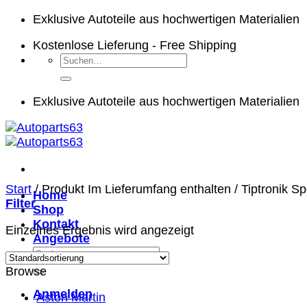
Zum
Exklusive Autoteile aus hochwertigen Materialien
Inhalt
Kostenlose Lieferung - Free Shipping
springen
Suchen
nach:
Exklusive Autoteile aus hochwertigen Materialien
Start
/
Produkt Im Lieferumfang enthalten
/
Tiptronik Sp
Home
Filter
Shop
Kontakt
Einzelnes Ergebnis wird angezeigt
Angebote
Suchen
nach:
Browse
Anmelden
Aston Martin