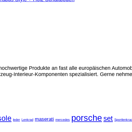
chwertige Produkte an fast alle europäischen Automobil
rzeug-Interieur-Komponenten spezialisiert. Gerne nehme
porsche
ole
set
maserati
leder
Lenkrad
mercedes
Sportlenkra