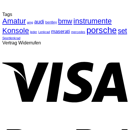
Tags
Amatur
instrumente
bmw
audi
bentley
amg
porsche
Konsole
set
maserati
leder
Lenkrad
mercedes
Sportlenkrad
Vertrag Widerrufen
V
P