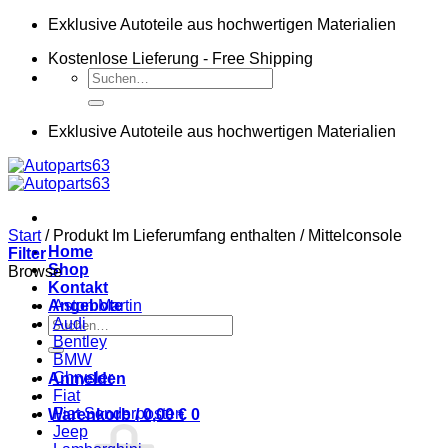
Zum
Exklusive Autoteile aus hochwertigen Materialien
Inhalt
Kostenlose Lieferung - Free Shipping
springen
Suchen
nach:
Exklusive Autoteile aus hochwertigen Materialien
Start
/
Produkt Im Lieferumfang enthalten
/
Mittelconsole
Home
Filter
Shop
Browse
Kontakt
Angebote
Aston Martin
Suchen
Audi
nach:
Bentley
BMW
Chrysler
Anmelden
Fiat
Fiat Sonderposten
Warenkorb /
0,00
€
0
Jeep