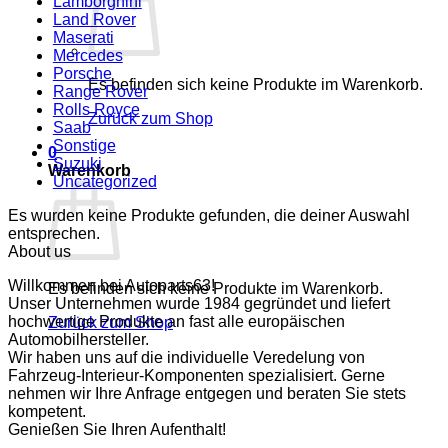
Lamborghini
Land Rover
Maserati
Mercedes
Porsche
Es befinden sich keine Produkte im Warenkorb.
Range Rover
Rolls Royce
Zurück zum Shop
Saab
Sonstige
0
Suzuki
Warenkorb
Uncategorized
Es wurden keine Produkte gefunden, die deiner Auswahl
entsprechen.
About us
Willkommen bei Autoparts63!
Es befinden sich keine Produkte im Warenkorb.
Unser Unternehmen wurde 1984 gegründet und liefert
hochwertige Produkte an fast alle europäischen
Zurück zum Shop
Automobilhersteller.
Wir haben uns auf die individuelle Veredelung von
Fahrzeug-Interieur-Komponenten spezialisiert. Gerne
nehmen wir Ihre Anfrage entgegen und beraten Sie stets
kompetent.
Genießen Sie Ihren Aufenthalt!