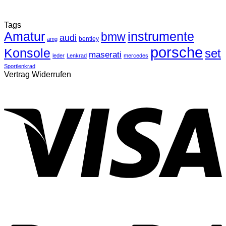
Tags
Amatur
instrumente
bmw
audi
bentley
amg
porsche
Konsole
set
maserati
leder
Lenkrad
mercedes
Sportlenkrad
Vertrag Widerrufen
V
P