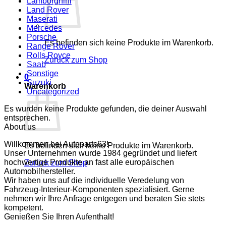
Lamborghini
Land Rover
Maserati
Mercedes
Porsche
Es befinden sich keine Produkte im Warenkorb.
Range Rover
Rolls Royce
Zurück zum Shop
Saab
Sonstige
0
Suzuki
Warenkorb
Uncategorized
Es wurden keine Produkte gefunden, die deiner Auswahl
entsprechen.
About us
Willkommen bei Autoparts63!
Es befinden sich keine Produkte im Warenkorb.
Unser Unternehmen wurde 1984 gegründet und liefert
hochwertige Produkte an fast alle europäischen
Zurück zum Shop
Automobilhersteller.
Wir haben uns auf die individuelle Veredelung von
Fahrzeug-Interieur-Komponenten spezialisiert. Gerne
nehmen wir Ihre Anfrage entgegen und beraten Sie stets
kompetent.
Genießen Sie Ihren Aufenthalt!