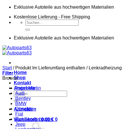
Zum
Exklusive Autoteile aus hochwertigen Materialien
Inhalt
Kostenlose Lieferung - Free Shipping
springen
Suchen
nach:
Exklusive Autoteile aus hochwertigen Materialien
Start
/
Produkt Im Lieferumfang enthalten
/
Lenkradheizung
Home
Filter
Shop
Browse
Kontakt
Angebote
Aston Martin
Suchen
Audi
nach:
Bentley
BMW
Chrysler
Anmelden
Fiat
Fiat Sonderposten
Warenkorb /
0,00
€
0
Jeep