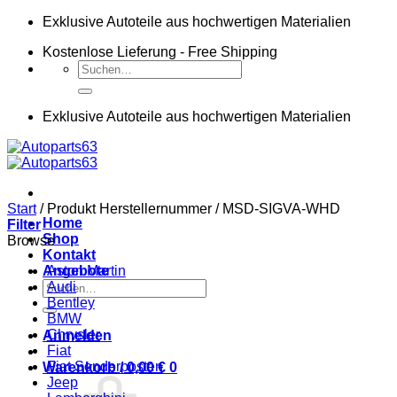
Zum
Exklusive Autoteile aus hochwertigen Materialien
Inhalt
Kostenlose Lieferung - Free Shipping
springen
Suchen
nach:
Exklusive Autoteile aus hochwertigen Materialien
Start
/
Produkt Herstellernummer
/
MSD-SIGVA-WHD
Home
Filter
Shop
Browse
Kontakt
Angebote
Aston Martin
Suchen
Audi
nach:
Bentley
BMW
Chrysler
Anmelden
Fiat
Fiat Sonderposten
Warenkorb /
0,00
€
0
Jeep