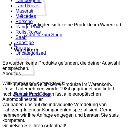
Lamborghini
Land Rover
Maserati
Mercedes
Porsche
Es befinden sich keine Produkte im Warenkorb.
Range Rover
Rolls Royce
Zurück zum Shop
Saab
Sonstige
0
Suzuki
Warenkorb
Uncategorized
Es wurden keine Produkte gefunden, die deiner Auswahl
entsprechen.
About us
Willkommen bei Autoparts63!
Es befinden sich keine Produkte im Warenkorb.
Unser Unternehmen wurde 1984 gegründet und liefert
hochwertige Produkte an fast alle europäischen
Zurück zum Shop
Automobilhersteller.
Wir haben uns auf die individuelle Veredelung von
Fahrzeug-Interieur-Komponenten spezialisiert. Gerne
nehmen wir Ihre Anfrage entgegen und beraten Sie stets
kompetent.
Genießen Sie Ihren Aufenthalt!