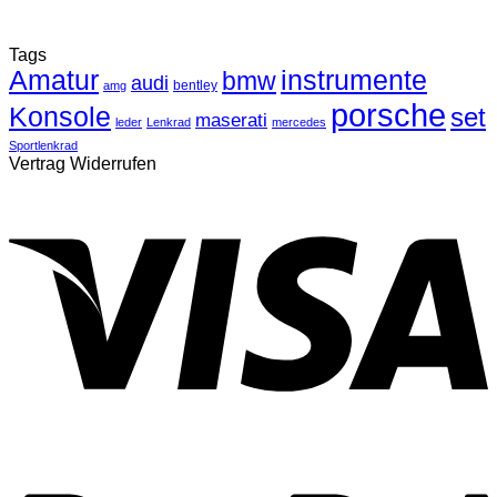
Tags
Amatur
instrumente
bmw
audi
bentley
amg
porsche
Konsole
set
maserati
leder
Lenkrad
mercedes
Sportlenkrad
Vertrag Widerrufen
V
P